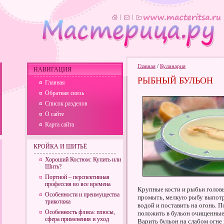
Главная
/
Кулинария
НАВИГАЦИЯ
РЫБНЫЙ БУЛЬОН
Главная
Обратная связь
Список разделов
О сайте
Карта сайта
КРОЙКА И ШИТЬЁ
Хороший Костюм: Купить или
Шить?
Портной – перспективная
профессия во все времена
Крупные кости и рыбьи головы 
Особенности и преимущества
промыть, мелкую рыбу выпотр
трикотажа
водой и поставить на огонь. 
Особенность флиса: плюсы,
положить в бульон очищенные 
сфера применения и уход
Варить бульон на слабом огне 