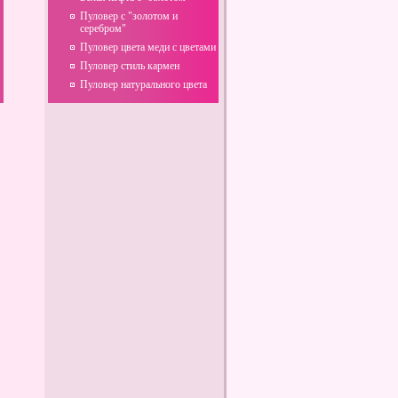
Пуловер с "золотом и
серебром"
Пуловер цвета меди с цветами
Пуловер стиль кармен
Пуловер натурального цвета
Горячие блюда: Как удивить
своих близких и друзей
Коричневый мясной
(костный) бульон для
красного соуса