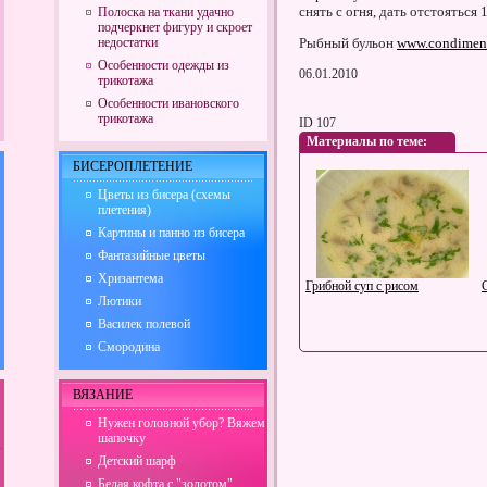
снять с огня, дать отстояться
Полоска на ткани удачно
подчеркнет фигуру и скроет
недостатки
Рыбный бульон
www.condiment
Особенности одежды из
06.01.2010
трикотажа
Особенности ивановского
трикотажа
ID 107
Материалы по теме:
БИСЕРОПЛЕТЕНИЕ
Цветы из бисера (схемы
плетения)
Картины и панно из бисера
Фантазийные цветы
Хризантема
Грибной суп с рисом
Лютики
Василек полевой
Смородина
ВЯЗАНИЕ
Нужен головной убор? Вяжем
шапочку
Детский шарф
Белая кофта с "золотом"
Рыбный пирог с сардинами