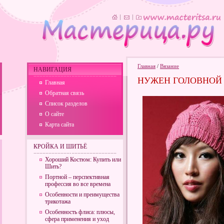
Главная
/
Вязание
НАВИГАЦИЯ
НУЖЕН ГОЛОВНОЙ
Главная
Обратная связь
Список разделов
О сайте
Карта сайта
КРОЙКА И ШИТЬЁ
Хороший Костюм: Купить или
Шить?
Портной – перспективная
профессия во все времена
Особенности и преимущества
трикотажа
Особенность флиса: плюсы,
сфера применения и уход