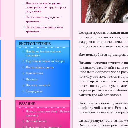
Полоска на ткани удачно
подчеркнет фигуру и скроет
недостатки
Особенности одежды из
трикотажа
Особенности ивановского
трикотажа
Сегодня простая
вязаная ша
не только приятно носить, но 
аккуратно, сохраняло тепло и
БИСЕРОПЛЕТЕНИЕ
придерживаться некоторых ре
Цветы из бисера (схемы
Вам понадобится пряжа, деко
плетения)
Картины и панно из бисера
Вязание шапочки начните с ни
Фантазийные цветы
правильно рассчитайте количе
небольшой образец узора разм
Хризантема
петель у вас получается в одн
Лютики
ориентируйтесь на центральну
Василек полевой
петель по ширине и умножьте 
изделие растягивается. Именн
Смородина
сантиметра обхват головы.
Наберите на спицы нужное ко
ВЯЗАНИЕ
необходимой высоты. Если вы 
Нужен головной убор? Вяжем
ровной части высоту отворота
шапочку
Связав ровную часть, вы мож
Детский шарф
Выполните равномерные убавк
Белая кофта с "золотом"