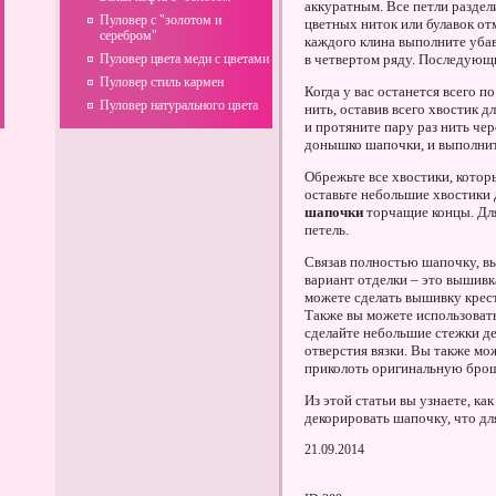
аккуратным. Все петли раздел
Пуловер с "золотом и
цветных ниток или булавок от
серебром"
каждого клина выполните уба
Пуловер цвета меди с цветами
в четвертом ряду. Последующ
Пуловер стиль кармен
Когда у вас останется всего п
Пуловер натурального цвета
нить, оставив всего хвостик 
и протяните пару раз нить чер
донышко шапочки, и выполнит
Обрежьте все хвостики, котор
оставьте небольшие хвостики 
шапочки
торчащие концы. Для
петель.
Связав полностью шапочку, в
вариант отделки – это вышивк
можете сделать вышивку крест
Также вы можете использоват
сделайте небольшие стежки д
отверстия вязки. Вы также мо
приколоть оригинальную бро
Из этой статьи вы узнаете, ка
декорировать шапочку, что для
21.09.2014