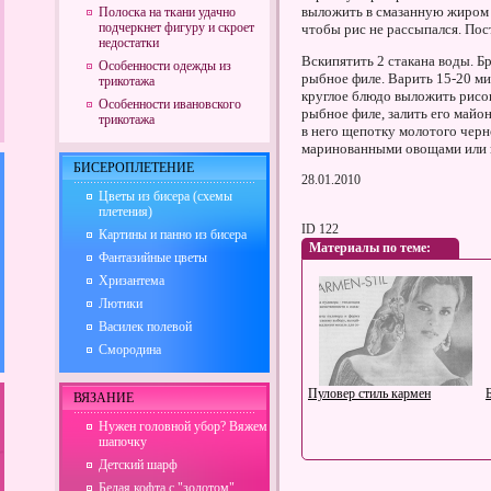
выложить в смазанную жиром 
Полоска на ткани удачно
подчеркнет фигуру и скроет
чтобы рис не рассыпался. Пост
недостатки
Вскипятить 2 стакана воды. Б
Особенности одежды из
рыбное филе. Варить 15-20 мин
трикотажа
круглое блюдо выложить рисов
Особенности ивановского
рыбное филе, залить его майо
трикотажа
в него щепотку молотого черно
маринованными овощами или 
БИСЕРОПЛЕТЕНИЕ
28.01.2010
Цветы из бисера (схемы
плетения)
ID 122
Картины и панно из бисера
Материалы по теме:
Фантазийные цветы
Хризантема
Лютики
Василек полевой
Смородина
Пуловер стиль кармен
ВЯЗАНИЕ
Нужен головной убор? Вяжем
шапочку
Детский шарф
Белая кофта с "золотом"