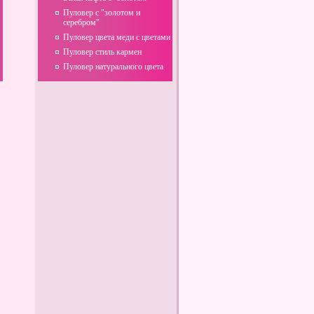
Пуловер с "золотом и
серебром"
Пуловер цвета меди с цветами
Пуловер стиль кармен
Iminera — манекены для
Пуловер натурального цвета
шитья: комфорт и качество
Полезные и вредные
продукты питания