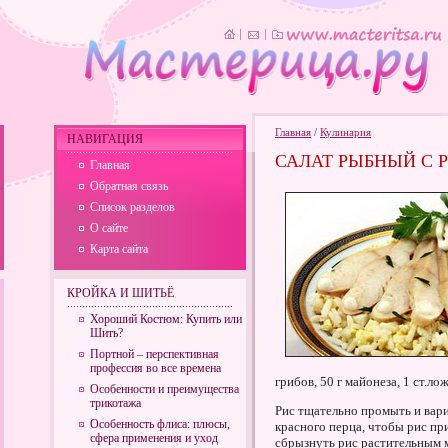
Главная
/
Кулинария
НАВИГАЦИЯ
САЛАТ РЫБНЫЙ С 
Главная
Обратная связь
Список разделов
О сайте
Карта сайта
КРОЙКА И ШИТЬЁ
Хороший Костюм: Купить или
Шить?
Портной – перспективная
профессия во все времена
грибов, 50 г майонеза, 1 ст.ло
Особенности и преимущества
трикотажа
Рис тщательно промыть и вари
Особенность флиса: плюсы,
красного перца, чтобы рис пр
сфера применения и уход
сбрызнуть рис растительным м