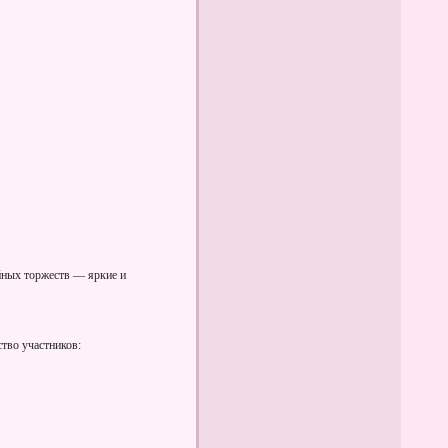
йных торжеств — яркие и
тво участников: