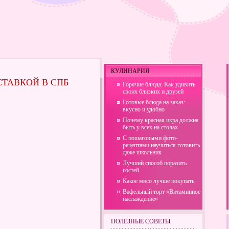
КУЛИНАРИЯ
СТАВКОЙ В СПБ
Горячие блюда: Как удивить
своих близких и друзей
Готовые блюда на заказ:
вкусно и удобно
Почему красная икра должна
быть у всех на столах
С пошаговыми фото-
рецептами научиться готовить
даже школьник
Лучший способ поразить
гостей
Какое мясо лучше покупать
Вафельный торт «Витаминное
наслаждение»
ПОЛЕЗНЫЕ СОВЕТЫ