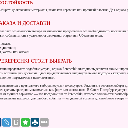
СОСТОЙКОСТЬ
бирать долговечные материалы, такие как керамика или прочный пластик. Для одного 
АКАЗА И ДОСТАВКИ
доставляет возможность выбора из множества предложений без необходимости посещения 
ным событиям или в условиях ограниченного времени. Обеспечивается:
 заказа;
х доставки;
 картой или онлайн.
EREPECHKI СТОИТ ВЫБРАТЬ
пании предлагают подобные услуги, однако Perepechki выгодно выделяется своим широ
ой организацией доставки. Здесь придерживаются индивидуального подхода к каждому к
ично, но и практичны в использовании.
 начинается с правильного выбора посуды и аксессуаров. Заказывать готовые наборы д
ее сделать праздник максимально комфортным и стильным. В Санкт-Петербурге услуги
ин из лучших вариантов — это предложения от Perepechki, которые отличаются разнооб
акое решение подходит для любого события — от деловой встречи до семейного вечера —