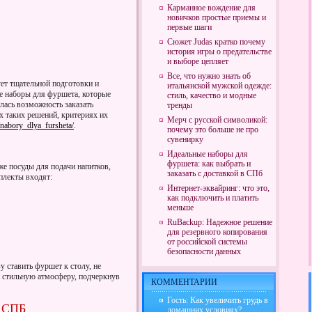
Карманное вождение для
новичков простые приемы и
первые шаги
Сюжет Judas кратко почему
история игры о предательстве
и выборе цепляет
Все, что нужно знать об
ет тщательной подготовки и
итальянской мужской одежде:
 наборы для фуршета, которые
стиль, качество и модные
лась возможность заказать
тренды
х таких решений, критериях их
Мерч с русской символикой:
/nabory_dlya_fursheta/
.
почему это больше не про
сувенирку
Идеальные наборы для
фуршета: как выбрать и
е посуды для подачи напитков,
заказать с доставкой в СПб
плекты входят:
Интернет-эквайринг: что это,
как подключить и платить
меньше
RuBackup: Надежное решение
для резервного копирования
от российской системы
безопасности данных
 ставить фуршет к столу, не
и стильную атмосферу, подчеркнув
КОММЕНТАРИИ
Гость: Как увеличить грудь в
 СПБ
домашних условиях?