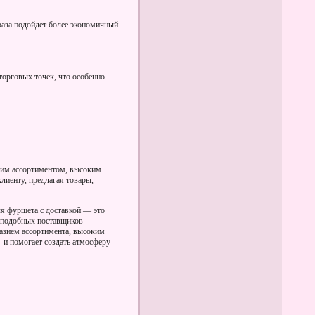
раза подойдет более экономичный
торговых точек, что особенно
ким ассортиментом, высоким
лиенту, предлагая товары,
ля фуршета с доставкой — это
 подобных поставщиков
разием ассортимента, высоким
 и помогает создать атмосферу