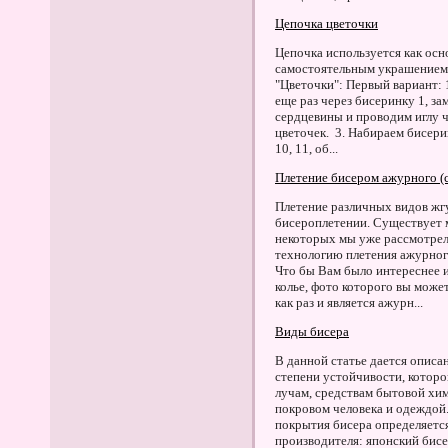
Цепочка цветочки
Цепочка используется как осн
самостоятельным украшением.
"Цветочки": Первый вариант: 
еще раз через бисеринку 1, за
сердцевины и проводим иглу ч
цветочек. 3. Набираем бисерин
10, 11, об...
Плетение бисером ажурного (
Плетение различных видов жг
бисероплетении. Существует 
некоторых мы уже рассмотрел
технологию плетения ажурного
Что бы Вам было интереснее 
колье, фото которого вы може
как раз и является ажурн...
Виды бисера
В данной статье дается опис
степени устойчивости, котор
лучам, средствам бытовой хим
покровом человека и одеждой.
покрытия бисера определяется
производителя: японский бисе