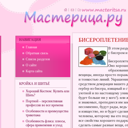
БИСЕРОПЛЕТЕНИ
НАВИГАЦИЯ
Главная
В этом разд
с бисером и
Обратная связь
Список разделов
Бисероплет
О сайте
Оно хорошо 
образования
Карта сайта
вещицы, иногда просто пора
и тонкостью линий. Украшения
КРОЙКА И ШИТЬЁ
средством декорации вашего д
гербер из бисера, изящный и с
Хороший Костюм: Купить или
уютной и по настоящему уника
Шить?
будет больше ни у кого!). или
Портной – перспективная
и знакомых, преподнеся им за
профессия во все времена
несомненно, будут рады, ведь 
Особенности и преимущества
и изящество, но и будет сдел
трикотажа
человека, которому вы его по
все свойства хорошего подарк
Особенность флиса: плюсы,
сделать самые разные вещи, 
сфера применения и уход