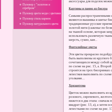
аксессуары для поделок можно н
Пуловер с "золотом и
серебром"
Картины и панно из бисера
Пуловер цвета меди с цветами
Самыми распространенными сп
Пуловер стиль кармен
являются вышивка и шитье бис
традиционные русские приемы
Пуловер натурального цвета
золотой нити (саженье по бел
на тканой основе, которая зап
использовать различную ткань:
шерсть, сукно, кан...
Фантазийные цветы
Эти цветы прекрасно подойду
быть выполнены из круглого 
сочетающихся между собой цв
по схеме на рис. 15, а. Второй
строится на трех бисеринках с
лепестков выполнить по схеме 
уголками....
Хризантема
Цветок можно выполнить из кр
розового, сиреневого, желтог
нижется в два этапа: сначала
квадрат (рис. 13, а), а затем
лепестками по схеме на рис. 