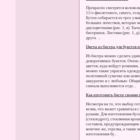
Прекрасно смотрятся колоколь
11/о фиолетового, синего, гол
Бутон собирается из трех узких
больших лепестков, которые м
двухцветными (рис. 1, в). Тыч
бисеринок. Листики (рис. 1, д)
друга. ...
Цветы из бисера для букетов 
Из бисера можно сделать удив
декоративных букетов. Очень 
цветов, куда войдут ромашки,
можно также украсить одежду, 
полотняной сумочке или шляп
аккуратно и с любовью. Общий
сначала выполняются отде...
Как изготовить бисер своими 
Несмотря на то, что выбор го
велик, что может сравниться 
руками. Для изготовления бус
(стеклодрот), стеклянная крош
составом, предупреждающим п
конечно же, горелка, а также 
изготовления бу...