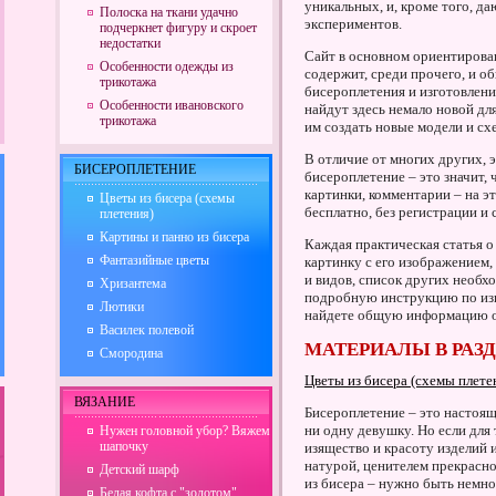
уникальных, и, кроме того, д
Полоска на ткани удачно
экспериментов.
подчеркнет фигуру и скроет
недостатки
Сайт в основном ориентирова
Особенности одежды из
содержит, среди прочего, и 
трикотажа
бисероплетения и изготовлен
Особенности ивановского
найдут здесь немало новой дл
трикотажа
им создать новые модели и сх
В отличие от многих других, 
БИСЕРОПЛЕТЕНИЕ
бисероплетение
– это значит,
картинки, комментарии – на э
Цветы из бисера (схемы
бесплатно, без регистрации и 
плетения)
Картины и панно из бисера
Каждая практическая статья о
Фантазийные цветы
картинку с его изображением,
и видов, список других необх
Хризантема
подробную инструкцию по изг
Лютики
найдете общую
информацию о
Василек полевой
МАТЕРИАЛЫ В РАЗ
Смородина
Цветы из бисера (схемы плете
ВЯЗАНИЕ
Бисероплетение – это настоящ
ни одну девушку. Но если для 
Нужен головной убор? Вяжем
шапочку
изящество и красоту изделий 
натурой, ценителем прекрасно
Детский шарф
из бисера – нужно быть немн
Белая кофта с "золотом"