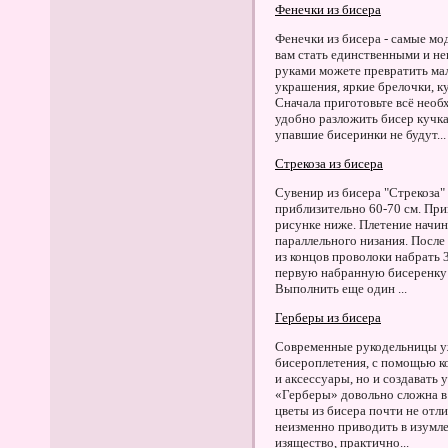
Фенечки из бисера
Фенечки из бисера - самые м
вам стать единственными и не
руками можете превратить ма
украшения, яркие брелочки, к
Сначала приготовьте всё необх
удобно разложить бисер кучка
упавшие бисеринки не будут...
Стрекоза из бисера
Сувенир из бисера "Стрекоза"
приблизительно 60-70 см. При
рисунке ниже. Плетение начин
параллельного низания. После
из концов проволоки набрать 
первую набранную бисеренку 
Выполнить еще один ...
Герберы из бисера
Современные рукодельницы уж
бисероплетения, с помощью к
и аксессуары, но и создавать
«Герберы» довольно сложна в
цветы из бисера почти не отл
неизменно приводить в изумле
изящество, практично...