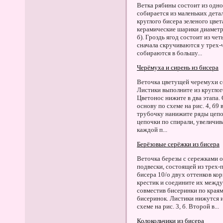
Ветка рябины состоит из одно
собирается из маленьких детал
круглого бисера зеленого цвет
керамические шарики диаметро
б). Гроздь ягод состоит из ч
сначала скручиваются у трех-
собираются в большу...
Черёмуха и сирень из бисера
Веточка цветущей черемухи со
Листики выполните из круглого
Цветонос нижите в два этапа.
основу по схеме на рис. 4, б9 
трубочку нанижите ряды цепоч
цепочки по спирали, увеличив
каждой п...
Берёзовые серёжки из бисера
Веточка березы с сережками о
подвески, состоящей из трех-
бисера 10/о двух оттенков ко
крестик и соедините их между 
совместив бисеринки по края
бисеринок. Листики нижутся и
схеме на рис. 3, б. Второй в...
Колокольчики из бисера