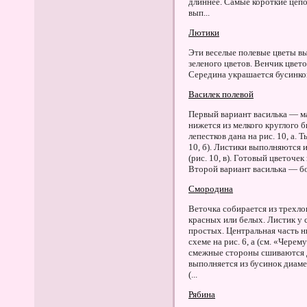
длиннее. Самые короткие цепо
вып...
Лютики
Эти веселые полевые цветы вы
зеленого цветов. Венчик цветоч
Середина украшается бусинкой.
Василек полевой
Первый вариант василька — ма
нижется из мелкого круглого б
лепестков дана на рис. 10, а. 
10, б). Листики выполняются и
(рис. 10, в). Готовый цветочек 
Второй вариант василька — бо
Смородина
Веточка собирается из трехло
красных или белых. Листик у
простых. Центральная часть н
схеме на рис. 6, а (см. «Чере
смежные стороны сшиваются 
выполняется из бусинок диамет
(...
Рябина