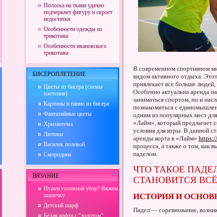
Полоска на ткани удачно
подчеркнет фигуру и скроет
недостатки
Особенности одежды из
трикотажа
Особенности ивановского
трикотажа
В современном спортивном ми
БИСЕРОПЛЕТЕНИЕ
видом активного отдыха. Это
привлекает все больше людей,
Цветы из бисера (схемы
Особенно актуальна аренда пад
плетения)
заниматься спортом, но и на
Картины и панно из бисера
познакомиться с единомышлен
Фантазийные цветы
одним из популярных мест для
«Лайм», который предлагает
Хризантема
условия для игры. В данной с
Лютики
аренды корта в «Лайм»
https:/
Василек полевой
процесса, а также о том, как 
паделом.
Смородина
ЧТО ТАКОЕ ПАДЕ
ВЯЗАНИЕ
СТАНОВИТСЯ ВСЁ
Нужен головной убор? Вяжем
шапочку
ИСТОРИЯ И ОСНОВ
Детский шарф
Падел — соревнование, возник
Белая кофта с "золотом"