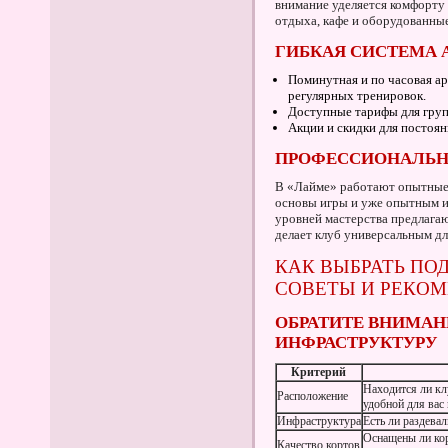
внимание уделяется комфорту 
отдыха, кафе и оборудованны
ГИБКАЯ СИСТЕМА 
Поминутная и по часовая ар
регулярных тренировок.
Доступные тарифы для груп
Акции и скидки для постоян
ПРОФЕССИОНАЛЬН
В «Лайме» работают опытные 
основы игры и уже опытным и
уровней мастерства предлагаю
делает клуб универсальным д
КАК ВЫБРАТЬ ПО
СОВЕТЫ И РЕКО
ОБРАТИТЕ ВНИМАН
ИНФРАСТРУКТУРУ
Критерий
Находится ли кл
Расположение
удобной для вас
Инфраструктура
Есть ли раздевал
Оснащены ли ко
Качество кортов