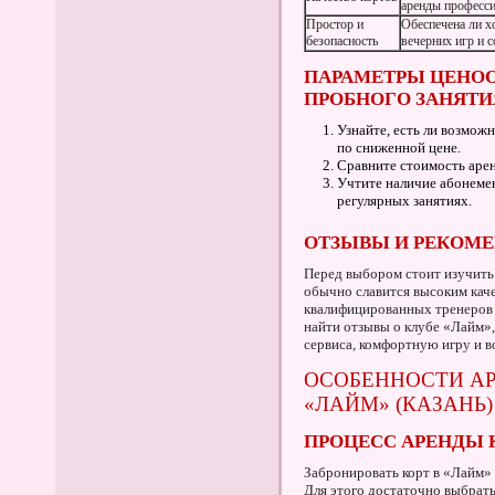
аренды професс
Простор и
Обеспечена ли х
безопасность
вечерних игр и 
ПАРАМЕТРЫ ЦЕНО
ПРОБНОГО ЗАНЯТИ
Узнайте, есть ли возмож
по сниженной цене.
Сравните стоимость арен
Учтите наличие абонемен
регулярных занятиях.
ОТЗЫВЫ И РЕКОМЕ
Перед выбором стоит изучит
обычно славится высоким кач
квалифицированных тренеров 
найти отзывы о клубе «Лайм»
сервиса, комфортную игру и 
ОСОБЕННОСТИ АР
«ЛАЙМ» (КАЗАНЬ)
ПРОЦЕСС АРЕНДЫ 
Забронировать корт в «Лайм» м
Для этого достаточно выбрать