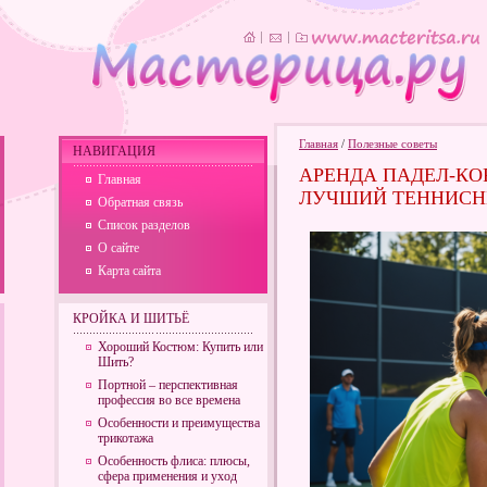
Главная
/
Полезные советы
НАВИГАЦИЯ
АРЕНДА ПАДЕЛ-КОР
Главная
ЛУЧШИЙ ТЕННИСН
Обратная связь
Список разделов
О сайте
Карта сайта
КРОЙКА И ШИТЬЁ
Хороший Костюм: Купить или
Шить?
Портной – перспективная
профессия во все времена
Особенности и преимущества
трикотажа
Особенность флиса: плюсы,
сфера применения и уход