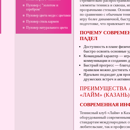
стремительно распространило
элементы тенниса и сквоша, и
Пуловер с "золотом и
серебром"
прозрачными стенами. Основн
по сравнению с обычным тенн
Пуловер цвета меди с цветами
игру более динамичной, быстр
Пуловер стиль кармен
подготовке, что привлекает но
Пуловер натурального цвета
ПОЧЕМУ СОВРЕМЕ
ПАДЕЛ
Доступность в плане физич
быстро освоить основные у
Командный характер — игра
коммуникации и созданию д
Быстрый прогресс — благод
правилам можно достигать х
Идеально подходит для про
дружеских встреч и активно
ПРЕИМУЩЕСТВА А
«ЛАЙМ» (КАЗАНЬ)
СОВРЕМЕННАЯ ИНФ
Теннисный клуб «Лайм» в Каз
оборудованный современными 
стандартам международных со
любительские, так и професс