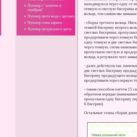
находящуюся через одну от п
Пуловер с "золотом и
темную и светлую бисерины и
серебром"
кольца, тем самым мы замыкае
Пуловер цвета меди с цветами
- сборка третьего кольца. Нит
Пуловер стиль кармен
темной бисерину второго коль
Пуловер натурального цвета
светлых бисерины, пропускаем
продергиваем через темную би
одну темную и две светлых б
через темную, снова нанизыва
пропускаем светлую и продер
кольца, в результате чего зам
- далее действуем так: наниз
две светлых бисерину предыд
бисерину предыдущего кольца
продергиваем через первую т
- таким способом плетем 15 см
обратном порядке (нанизываем
пропускаем одну бисерину пер
6 бисерин).
Остальные этапы сборки данно