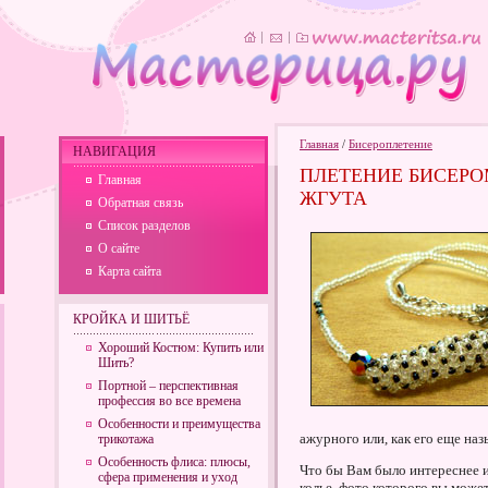
Главная
/
Бисероплетение
НАВИГАЦИЯ
ПЛЕТЕНИЕ БИСЕРО
Главная
ЖГУТА
Обратная связь
Список разделов
О сайте
Карта сайта
КРОЙКА И ШИТЬЁ
Хороший Костюм: Купить или
Шить?
Портной – перспективная
профессия во все времена
Особенности и преимущества
ажурного или, как его еще наз
трикотажа
Особенность флиса: плюсы,
Что бы Вам было интереснее 
сфера применения и уход
колье, фото которого вы може