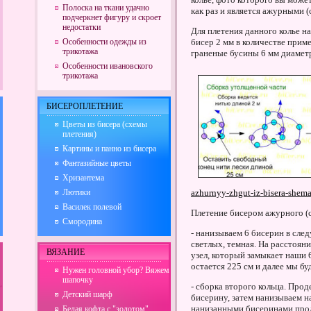
Полоска на ткани удачно
как раз и является ажурными 
подчеркнет фигуру и скроет
недостатки
Для плетения данного колье 
Особенности одежды из
бисер 2 мм в количестве пример
трикотажа
граненые бусины 6 мм диаметр
Особенности ивановского
трикотажа
БИСЕРОПЛЕТЕНИЕ
Цветы из бисера (схемы
плетения)
Картины и панно из бисера
Фантазийные цветы
Хризантема
Лютики
azhurnyy-zhgut-iz-bisera-shema
Василек полевой
Плетение бисером ажурного (
Смородина
- нанизываем 6 бисерин в сле
светлых, темная. На расстояни
ВЯЗАНИЕ
узел, который замыкает наши 6
остается 225 см и далее мы бу
Нужен головной убор? Вяжем
шапочку
- сборка второго кольца. Про
Детский шарф
бисерину, затем нанизываем н
нанизанными бисеринами прод
Белая кофта с "золотом"