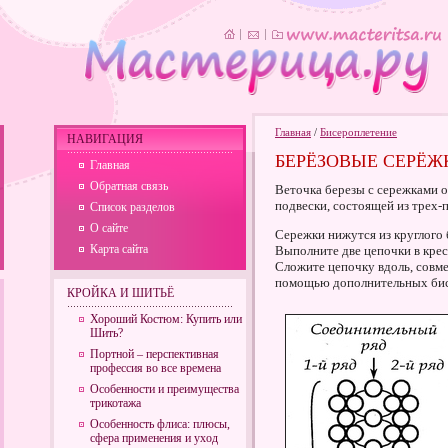
Главная
/
Бисероплетение
НАВИГАЦИЯ
БЕРЁЗОВЫЕ СЕРЁЖ
Главная
Обратная связь
Веточка березы с сережками о
подвески, состоящей из трех-
Список разделов
О сайте
Сережки нижутся из круглого 
Карта сайта
Выполните две цепочки в крест
Сложите цепочку вдоль, совме
помощью дополнительных бис
КРОЙКА И ШИТЬЁ
Хороший Костюм: Купить или
Шить?
Портной – перспективная
профессия во все времена
Особенности и преимущества
трикотажа
Особенность флиса: плюсы,
сфера применения и уход