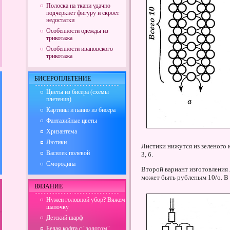
Полоска на ткани удачно
подчеркнет фигуру и скроет
недостатки
Особенности одежды из
трикотажа
Особенности ивановского
трикотажа
БИСЕРОПЛЕТЕНИЕ
Цветы из бисера (схемы
плетения)
Картины и панно из бисера
Фантазийные цветы
Хризантема
Лютики
Листики нижутся из зеленого к
Василек полевой
3, б.
Смородина
Второй вариант изготовления
может быть рубленым 10/о. В э
ВЯЗАНИЕ
Нужен головной убор? Вяжем
шапочку
Детский шарф
Белая кофта с "золотом"