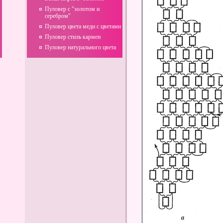
Пуловер с "золотом и
серебром"
Пуловер цвета меди с цветами
Пуловер стиль кармен
Пуловер натурального цвета