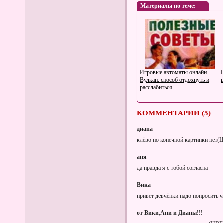
Материалы по теме:
Игровые автоматы онлайн
Вулкан: способ отдохнуть и
расслабиться
КОММЕНТАРИИ (5)
диана
клёво но конечной картинки не
аня
Нандролон Деканоат
да правда я с тобой согласна
Вика
привет девчёнки надо попросить 
от Вики,Ани и Дианы!!!