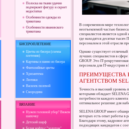
Полоска на ткани удачно
подчеркнет фигуру и скроет
недостатки
Особенности одежды из
трикотажа
В современном мире технолог
Особенности ивановского
неотъемлемой частью бизнеса
трикотажа
специалистов является одной 
где находятся десятки тысяч 
персоналом в этой отрасли пр
БИСЕРОПЛЕТЕНИЕ
Однако существует отличный 
Цветы из бисера (схемы
плетения)
лучших специалистов в сфере 
GROUP. Это IT-рекрутинговая
Картины и панно из бисера
персонала для IT-индустрии в
Фантазийные цветы
ПРЕИМУЩЕСТВА 
Хризантема
Лютики
АГЕНТСТВОМ SEL
Василек полевой
Точность и высокий уровень п
Смородина
которыми обладает SELENA G
потребности каждого клиента
оптимальное решение для наб
ВЯЗАНИЕ
SELENA GROUP имеет обшир
Нужен головной убор? Вяжем
которых есть опыт работы в р
шапочку
Благодаря этому, кадровое аг
Детский шарф
подходящих кандидатов с со
Белая кофта с "золотом"