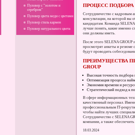
ПРОЦЕСС ПОДБОРА
Пуловер с "золотом и
серебром"
Сотрудничество с кадровым 
Пуловер цвета меди с цветами
консультации, на которой вы 
Пуловер стиль кармен
кандидатам. Команда SELENA 
лучше понять, какие именно с
Пуловер натурального цвета
они должны иметь.
После этого SELENA GROUP на
просмотрят анкеты и резюме с
будут проводить собеседовани
ПРЕИМУЩЕСТВА ПР
GROUP
Высокая точность подбора 
Оптимизация процесса найм
Экономия времени и ресурс
Стратегический подход к п
В сфере информационных техн
качественный персонал. Имен
профессиональным IT-рекрути
чтобы найти лучших специали
Сотрудничество с SELENA GR
компании, а также обеспечить
18.03.2024