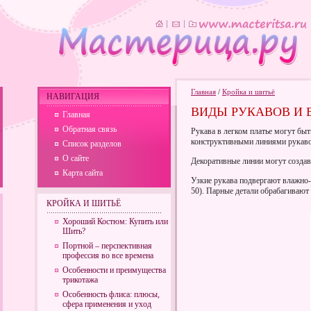
Главная
/
Кройка и шитьё
НАВИГАЦИЯ
ВИДЫ РУКАВОВ И 
Главная
Обратная связь
Рукава в легком платье могут бы
конструктивными линиями рукавов
Список разделов
О сайте
Декоративные линии могут создава
Карта сайта
Узкие рукава подвергают влажно-т
50). Парные детали обрабагивают 
КРОЙКА И ШИТЬЁ
Хороший Костюм: Купить или
Шить?
Портной – перспективная
профессия во все времена
Особенности и преимущества
трикотажа
Особенность флиса: плюсы,
сфера применения и уход