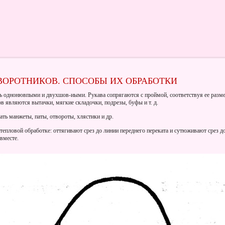
ВОРОТНИКОВ. СПОСОБЫ ИХ ОБРАБОТКИ
ть однонювпыми и двухшов-иыми. Рукава сопрягаются с проймой, соответствуя ее раз
 являются вытачки, мягкие складочки, подрезы, буфы и т. д.
ть манжеты, паты, отвороты, хлястики и др.
епловой обработке: оттягивают срез до линии переднего переката и сутюживают срез до
вместе.