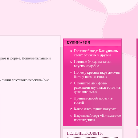
КУЛИНАРИЯ
Горячие блюда: Как удивить
своих близких и друзей
мерам и форме. Дополнительными
Готовые блюда на заказ:
вкусно и удобно
Почему красная икра должна
быть у всех на столах
 линии локтевого переката (рис.
С пошаговыми фото-
рецептами научиться готовить
даже школьник
Лучший способ поразить
гостей
Какое мясо лучше покупать
Вафельный торт «Витаминное
наслаждение»
ПОЛЕЗНЫЕ СОВЕТЫ