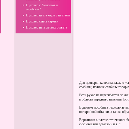
Пуловер с "золотом и
серебром"
Пуловер цвета меди с цветами
Пуловер стиль кармен
Пуловер натурального цвета
Для проверки качества влажно-те
слабины; наличие слабины говори
Если рукав не перегибается по ли
в области переднего переката. Ес
В данном пособии в технологичес
подкройной обтачки, а также обр
Воротники в платье отличаются б
с основными деталями и т. п.