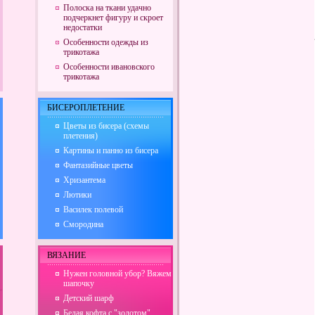
Полоска на ткани удачно
подчеркнет фигуру и скроет
недостатки
Особенности одежды из
трикотажа
Особенности ивановского
трикотажа
БИСЕРОПЛЕТЕНИЕ
Цветы из бисера (схемы
плетения)
Картины и панно из бисера
Фантазийные цветы
Хризантема
Лютики
Василек полевой
Смородина
ВЯЗАНИЕ
Нужен головной убор? Вяжем
шапочку
Детский шарф
Белая кофта с "золотом"