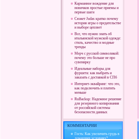
Карманное вождение для
новичков простые приемы и
первые шаги
Сюжет Judas кратко почему
история игры о предательстве
и выборе цепляет
Все, что нужно знать об
итальянской мужской одежде:
стиль, качество и модные
тренды
Мерч с русской символикой:
почему это больше не про
сувенирку
Идеальные наборы для
фуршета: как выбрать и
заказать с доставкой в СПб
Интернет-эквайринг: что это,
как подключить и платить
меньше
RuBackup: Надежное решение
для резервного копирования
от российской системы
безопасности данных
КОММЕНТАРИИ
Гость: Как увеличить грудь в
домашних условиях?