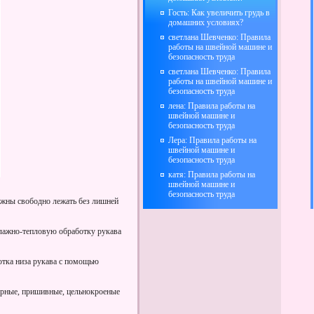
Гость: Как увеличить грудь в
домашних условиях?
светлана Шевченко: Правила
работы на швейной машине и
безопасность труда
светлана Шевченко: Правила
работы на швейной машине и
безопасность труда
лена: Правила работы на
швейной машине и
безопасность труда
Лера: Правила работы на
швейной машине и
безопасность труда
катя: Правила работы на
швейной машине и
безопасность труда
лжны свободно лежать без лишней
 влажно-тепловую обработку рукава
отка низа рукава с помощью
арные, пришивные, цельнокроеные