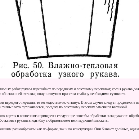
пловых работ рукава перегибают по переднему и локтевому перекатам; срезы рукава до
т об излишней оттяжке, получившуюся при этом слабину необходимо сутюжить.
нии переднего переката, то он недостаточно оттянут. В этом случае следует продолжить
ли ткань плохо сутюживается, посадку по локтевому перекату заменяют вытачкой.
ких картах в конце книги приведены следующие способы обработки низа рукавов: обраб
аботка низа рукава вподгибку с образованием имитирующей манжеты.
ольшим разнообразием как по форме, так и по конструкции. Они бывают двойные, один