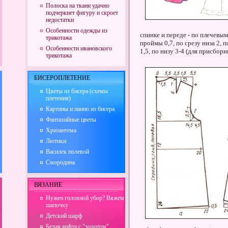
Полоска на ткани удачно
подчеркнет фигуру и скроет
недостатки
Особенности одежды из
спинке и переде - по плечевым
трикотажа
проймы 0,7, по срезу низа 2, 
Особенности ивановского
1,5, по низу 3-4 (для присбор
трикотажа
БИСЕРОПЛЕТЕНИЕ
Цветы из бисера (схемы
плетения)
Картины и панно из бисера
Фантазийные цветы
Хризантема
Лютики
Василек полевой
Смородина
ВЯЗАНИЕ
Нужен головной убор? Вяжем
шапочку
Детский шарф
Белая кофта с "золотом"