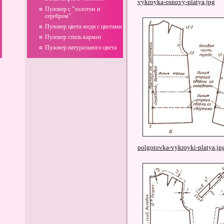
vykroyka-osnovy-platya.jpg
Пуловер с "золотом и
серебром"
Пуловер цвета меди с цветами
Пуловер стиль кармен
Пуловер натурального цвета
polgotovka-vykroyki-platya.jp