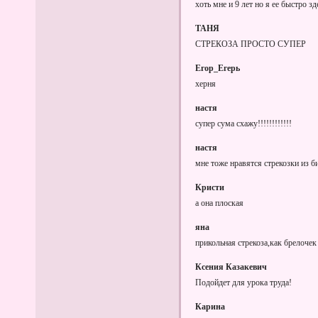
хоть мне и 9 лет но я ее быстро 
ТАНЯ
СТРЕКОЗА ПРОСТО СУПЕР
Егор_Егерь
херня
настя
супер сума схажу!!!!!!!!!!!!
настя
мне тоже нравятся стрекозки из б
Кристи
а она плоская
яна
прикольная стрекоза,как брелочек
Ксения Казакевич
Подойдет для урока труда!
Карина