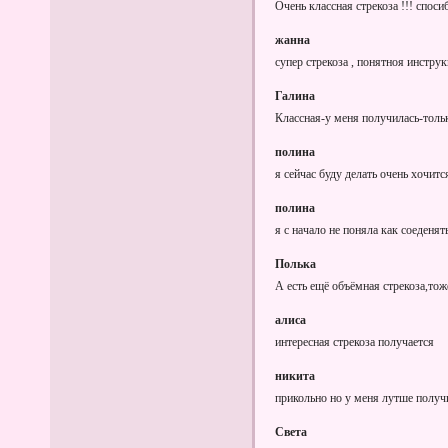
Очень классная стрекоза !!! спос
жанна
супер стрекоза , понятноя инструкц
Галина
Классная-у меня получилась-толь
полина
я сейчас буду делать очень хочитс
полина
я с начало не поняла как соеденят
Полька
А есть ещё объёмная стрекоза,тож
алиса
интересная стрекоза получается
никита
прикольно но у меня лутше получ
Света