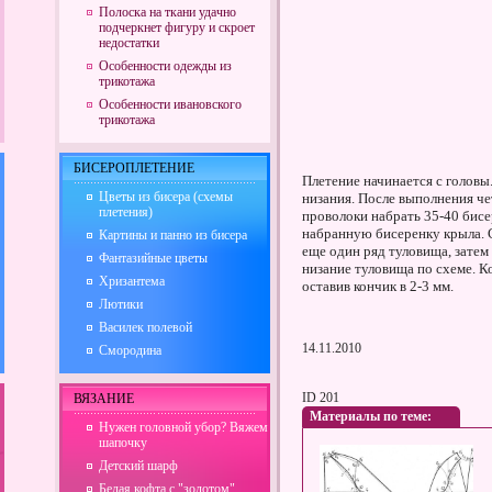
Полоска на ткани удачно
подчеркнет фигуру и скроет
недостатки
Особенности одежды из
трикотажа
Особенности ивановского
трикотажа
БИСЕРОПЛЕТЕНИЕ
Плетение начинается с головы
Цветы из бисера (схемы
низания. После выполнения че
плетения)
проволоки набрать 35-40 бисе
набранную бисеренку крыла. 
Картины и панно из бисера
еще один ряд туловища, затем
Фантазийные цветы
низание туловища по схеме. К
Хризантема
оставив кончик в 2-3 мм.
Лютики
Василек полевой
14.11.2010
Смородина
ID 201
ВЯЗАНИЕ
Материалы по теме:
Нужен головной убор? Вяжем
шапочку
Детский шарф
Белая кофта с "золотом"