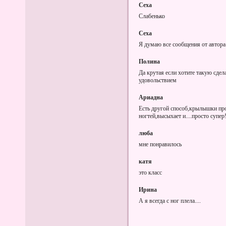
Сеха
Слабенько
Сеха
Я думаю все сообщения от автора
Полина
Да крутая если хотите такую сдела
удовольствием
Новогодний торт
Ариадна
Есть другой способ,крылышки про
ногтей,высыхает и....просто супер!
люба
мне понравилось
катя
это класс
Ирина
А я всегда с ног плела....