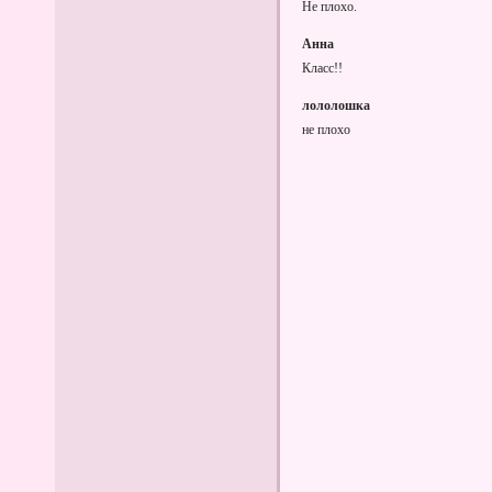
Не плохо.
Анна
Класс!!
лололошка
не плохо