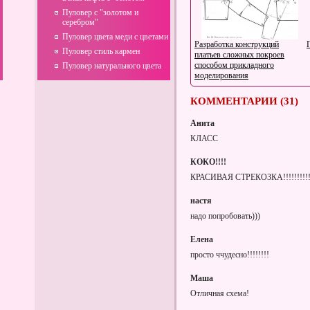
Пуловер с "золотом и
серебром"
Пуловер цвета меди с цветами
Разработка конструкций
Пуловер стиль кармен
платьев сложных покроев
способом прикладного
Пуловер натурального цвета
моделирования
КОММЕНТАРИИ (31)
Анита
КЛАСС
КОКО!!!!
Поиск IT-специалистов с
КРАСИВАЯ СТРЕКОЗКА!!!!!!!!!!!!
помощью кадрового
агентства SELENA GROUP
настя
надо попробовать)))
Елена
просто ччудесно!!!!!!!!
Маша
Отличная схема!
Пуловер с журавлями