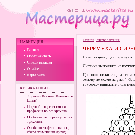
Главная
/
Бисероплетение
НАВИГАЦИЯ
ЧЕРЁМУХА И СИРЕН
Главная
Обратная связь
Веточка цветущей черемухи со
Список разделов
Листики выполните из круглого
О сайте
Цветонос нижите в два этапа.
Карта сайта
основу по схеме на рис. 4, б9 
трубочку нанижите ряды цепоч
КРОЙКА И ШИТЬЁ
Хороший Костюм: Купить или
Шить?
Портной – перспективная
профессия во все времена
Особенности и преимущества
трикотажа
Особенность флиса: плюсы,
сфера применения и уход