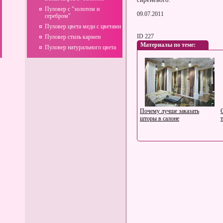
Пуловер с "золотом и
09.07.2011
серебром"
Пуловер цвета меди с цветами
ID 227
Пуловер стиль кармен
Материалы по теме:
Пуловер натурального цвета
Почему лучше заказать
шторы в салоне
Ремни ручной работы из
натуральной кожи:
эксклюзивные модели для