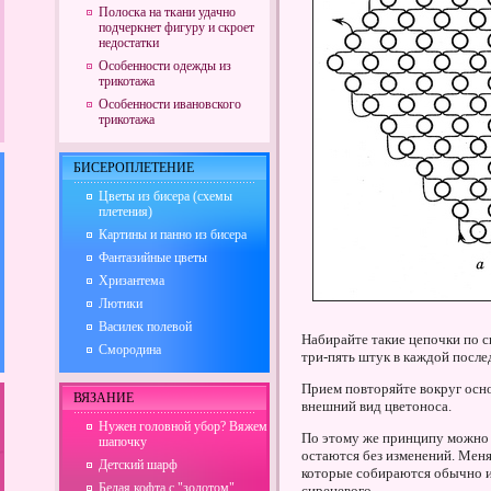
Полоска на ткани удачно
подчеркнет фигуру и скроет
недостатки
Особенности одежды из
трикотажа
Особенности ивановского
трикотажа
БИСЕРОПЛЕТЕНИЕ
Цветы из бисера (схемы
плетения)
Картины и панно из бисера
Фантазийные цветы
Хризантема
Лютики
Василек полевой
Набирайте такие цепочки по с
Смородина
три-пять штук в каждой посл
Прием повторяйте вокруг осн
ВЯЗАНИЕ
внешний вид цветоноса.
Нужен головной убор? Вяжем
По этому же принципу можно 
шапочку
остаются без изменений. Меня
Детский шарф
которые собираются обычно из
Белая кофта с "золотом"
сиреневого.