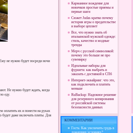
Карманное вождение для
новичков простые приемы и
первые шаги
Сюжет Judas кратко почему
история игры о предательстве
и выборе цепляет
Все, что нужно знать об
итальянской мужской одежде:
стиль, качество и модные
тренды
Мерч с русской символикой:
почему это больше не про
сувенирку
 Ему не нужно будет посреди ночи
Идеальные наборы для
фуршета: как выбрать и
заказать с доставкой в СПб
Интернет-эквайринг: что это,
как подключить и платить
меньше
ают. Не нужно будет ждать, когда
ую еду.
RuBackup: Надежное решение
для резервного копирования
от российской системы
безопасности данных
м оплатить их и понести на руках
но будет даже включать плиты. Для
КОММЕНТАРИИ
Гость: Как увеличить грудь в
домашних условиях?