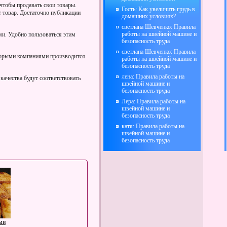
чтобы продавать свои товары.
Гость: Как увеличить грудь в
т товар. Достаточно публикации
домашних условиях?
светлана Шевченко: Правила
работы на швейной машине и
и. Удобно пользоваться этим
безопасность труда
светлана Шевченко: Правила
оторыми компаниями производится
работы на швейной машине и
безопасность труда
лена: Правила работы на
 качества будут соответствовать
швейной машине и
безопасность труда
Лера: Правила работы на
швейной машине и
безопасность труда
катя: Правила работы на
швейной машине и
безопасность труда
ми