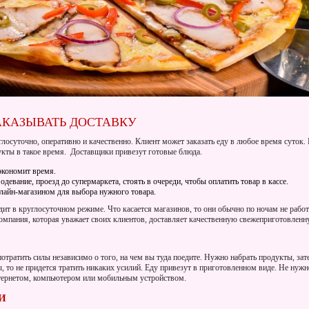
АКАЗЫВАТЬ ДОСТАВКУ
глосуточно, оперативно и качественно. Клиент может заказать еду в любое время суток.
дукты в такое время. Доставщики привезут готовые блюда.
 экономит время.
одевание, проезд до супермаркета, стоять в очереди, чтобы оплатить товар в кассе.
лайн-магазином для выбора нужного товара.
ит в круглосуточном режиме. Что касается магазинов, то они обычно по ночам не работ
Компания, которая уважает своих клиентов, доставляет качественную свежеприготовленн
отратить силы независимо о того, на чем вы туда поедите. Нужно набрать продукты, зате
ы, то не придется тратить никаких усилий. Еду привезут в приготовленном виде. Не нуж
нтернетом, компьютером или мобильным устройством.
И