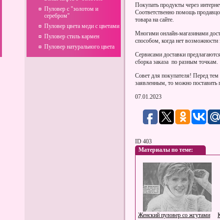
Покупать продукты через интернет
Пуловер с "золотом и
Соответственно помощь продавцов
серебром"
товара на сайте.
Пуловер цвета меди с цветами
Многими онлайн-магазинами дост
Пуловер стиль кармен
способом, когда нет возможности
Пуловер натурального цвета
Сервисами доставки предлагаютс
сборка заказа по разным точкам.
Совет для покупателя! Перед тем 
заявленным, то можно поставить 
07.01.2023
ID 403
Материалы по теме:
Женский пуловер со жгутами