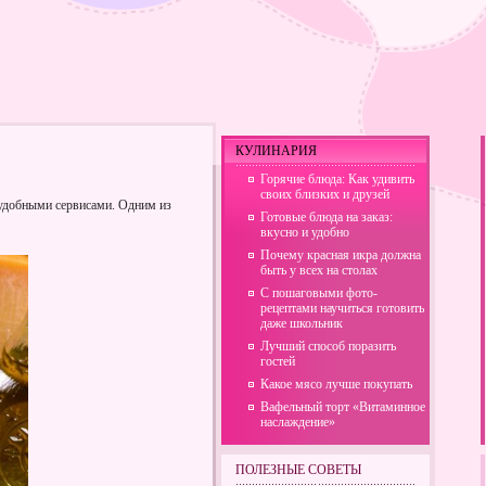
КУЛИНАРИЯ
Горячие блюда: Как удивить
своих близких и друзей
удобными сервисами. Одним из
Готовые блюда на заказ:
вкусно и удобно
Почему красная икра должна
быть у всех на столах
С пошаговыми фото-
рецептами научиться готовить
даже школьник
Лучший способ поразить
гостей
Какое мясо лучше покупать
Вафельный торт «Витаминное
наслаждение»
ПОЛЕЗНЫЕ СОВЕТЫ