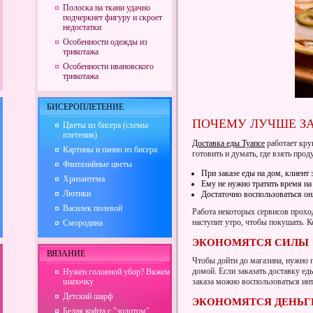
Полоска на ткани удачно
подчеркнет фигуру и скроет
недостатки
Особенности одежды из
трикотажа
Особенности ивановского
трикотажа
БИСЕРОПЛЕТЕНИЕ
ПОЧЕМУ ЛУЧШЕ З
Цветы из бисера (схемы
плетения)
Доставка еды Туапсе
работает кру
Картины и панно из бисера
готовить и думать, где взять про
Фантазийные цветы
При заказе еды на дом, клиент
Хризантема
Ему не нужно тратить время на 
Лютики
Достаточно воспользоваться он
Василек полевой
Работа некоторых сервисов проход
наступит утро, чтобы покушать. 
Смородина
ЭКОНОМЯТСЯ СИЛЫ
ВЯЗАНИЕ
Чтобы дойти до магазина, нужно п
домой. Если заказать доставку ед
Нужен головной убор? Вяжем
шапочку
заказа можно воспользоваться и
Детский шарф
ЭКОНОМЯТСЯ ДЕНЬГ
Белая кофта с "золотом"