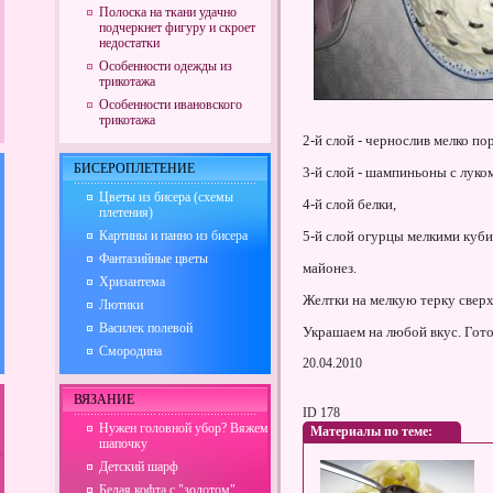
Полоска на ткани удачно
подчеркнет фигуру и скроет
недостатки
Особенности одежды из
трикотажа
Особенности ивановского
трикотажа
2-й слой - чернослив мелко по
БИСЕРОПЛЕТЕНИЕ
3-й слой - шампиньоны с луко
Цветы из бисера (схемы
4-й слой белки,
плетения)
Картины и панно из бисера
5-й слой огурцы мелкими куби
Фантазийные цветы
майонез.
Хризантема
Желтки на мелкую терку сверх
Лютики
Василек полевой
Украшаем на любой вкус. Гото
Смородина
20.04.2010
ВЯЗАНИЕ
ID 178
Нужен головной убор? Вяжем
Материалы по теме:
шапочку
Детский шарф
Белая кофта с "золотом"