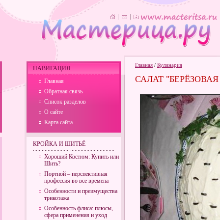
Главная
/
Кулинария
НАВИГАЦИЯ
САЛАТ "БЕРЁЗОВАЯ
Главная
Обратная связь
Список разделов
О сайте
Карта сайта
КРОЙКА И ШИТЬЁ
Хороший Костюм: Купить или
Шить?
Портной – перспективная
профессия во все времена
Особенности и преимущества
трикотажа
Особенность флиса: плюсы,
сфера применения и уход