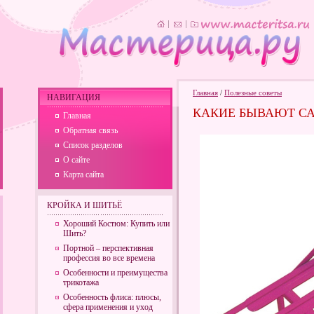
Главная
/
Полезные советы
НАВИГАЦИЯ
КАКИЕ БЫВАЮТ СА
Главная
Обратная связь
Список разделов
О сайте
Карта сайта
КРОЙКА И ШИТЬЁ
Хороший Костюм: Купить или
Шить?
Портной – перспективная
профессия во все времена
Особенности и преимущества
трикотажа
Особенность флиса: плюсы,
сфера применения и уход