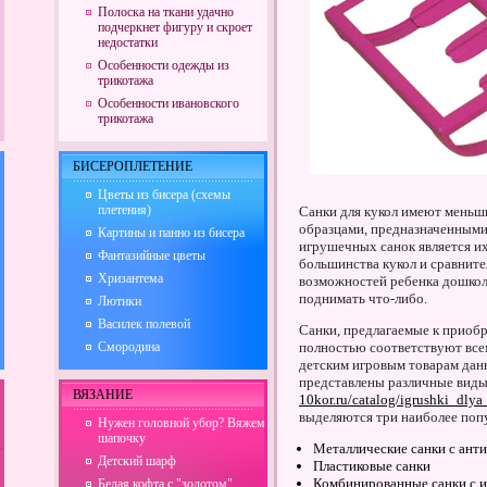
Полоска на ткани удачно
подчеркнет фигуру и скроет
недостатки
Особенности одежды из
трикотажа
Особенности ивановского
трикотажа
БИСЕРОПЛЕТЕНИЕ
Цветы из бисера (схемы
плетения)
Санки для кукол имеют меньш
образцами, предназначенными
Картины и панно из бисера
игрушечных санок является и
Фантазийные цветы
большинства кукол и сравнител
Хризантема
возможностей ребенка дошколь
поднимать что-либо.
Лютики
Василек полевой
Санки, предлагаемые к приобр
Смородина
полностью соответствуют все
детским игровым товарам дан
представлены различные виды 
ВЯЗАНИЕ
10kor.ru/catalog/igrushki_dly
выделяются три наиболее поп
Нужен головной убор? Вяжем
шапочку
Металлические санки с ан
Детский шарф
Пластиковые санки
Комбинированные санки с и
Белая кофта с "золотом"