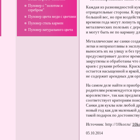
Пуловер с "золотом и
Каждая из разновидностей ку
серебром"
отрицательные стороны. К при
Пуловер цвета меди с цветами
большой вес, но при воздейс
времени года могут лопнуть 
Пуловер стиль кармен
металлических полозьях с де
Пуловер натурального цвета
и могут быть не по карману д
Металлические же санки созд
легки и неприхотливы в экспл
выносить их на улицу и без т
предусматривает долгое врем
закруглены и обработаны что 
краев с руками ребенка. Крас
остается насыщенной и яркой,
не содержит арендных для орг
На самом деле найти и приобр
родителям рекомендуется про
королевство», так как предла
соответствует критериям поис
Санки для куклы или любой д
новый год как для маленькой д
такой подарок по достоинству 
Источник: http://10kor.ru/
10ko
05.10.2014