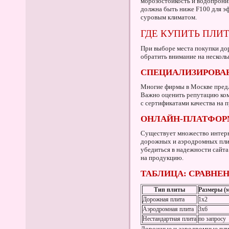
морозостойкость и водопрони
должна быть ниже F100 для эф
суровым климатом.
ГДЕ КУПИТЬ ПЛИ
При выборе места покупки до
обратить внимание на несколь
СПЕЦИАЛИЗИРОВА
Многие фирмы в Москве предл
Важно оценить репутацию ком
с сертификатами качества на 
ОНЛАЙН-ПЛАТФО
Существует множество интерн
дорожных и аэродромных плит
убедиться в надежности сайт
на продукцию.
ТАБЛИЦА: СРАВНЕ
Тип плиты
Размеры (м
Дорожная плита
1x2
Аэродромная плита
3x6
Нестандартная плита
по запросу
Дорожные и аэродромные пли