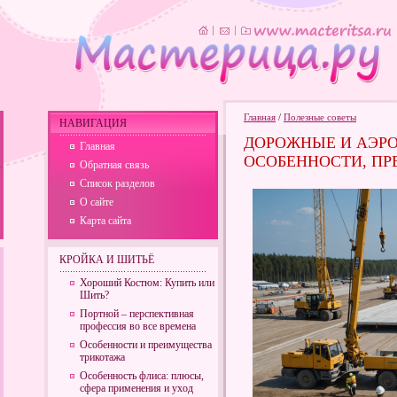
Главная
/
Полезные советы
НАВИГАЦИЯ
ДОРОЖНЫЕ И АЭР
Главная
ОСОБЕННОСТИ, ПР
Обратная связь
Список разделов
О сайте
Карта сайта
КРОЙКА И ШИТЬЁ
Хороший Костюм: Купить или
Шить?
Портной – перспективная
профессия во все времена
Особенности и преимущества
трикотажа
Особенность флиса: плюсы,
сфера применения и уход