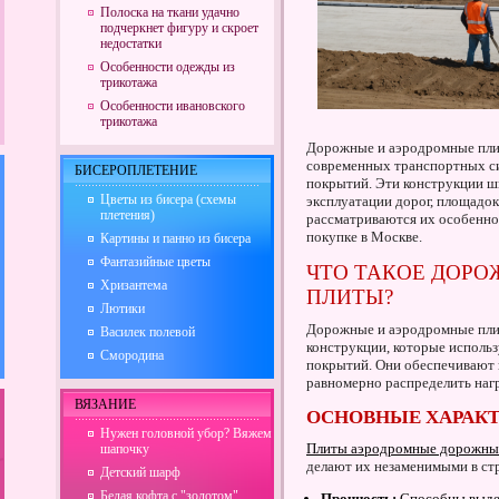
Полоска на ткани удачно
подчеркнет фигуру и скроет
недостатки
Особенности одежды из
трикотажа
Особенности ивановского
трикотажа
Дорожные и аэродромные пли
современных транспортных си
БИСЕРОПЛЕТЕНИЕ
покрытий. Эти конструкции ш
Цветы из бисера (схемы
эксплуатации дорог, площадок
плетения)
рассматриваются их особенно
покупке в Москве.
Картины и панно из бисера
Фантазийные цветы
ЧТО ТАКОЕ ДОР
Хризантема
ПЛИТЫ?
Лютики
Дорожные и аэродромные пли
Василек полевой
конструкции, которые исполь
Смородина
покрытий. Они обеспечивают 
равномерно распределить нагр
ВЯЗАНИЕ
ОСНОВНЫЕ ХАРАК
Нужен головной убор? Вяжем
Плиты аэродромные дорожны
шапочку
делают их незаменимыми в ст
Детский шарф
Белая кофта с "золотом"
Прочность:
Способны выдер