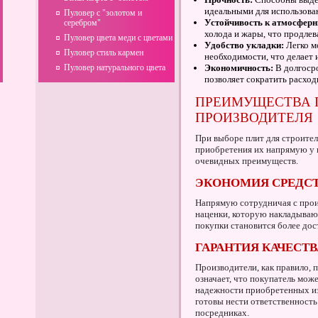
идеальными для использова
Пуловер с "золотом и
Устойчивость к атмосфер
серебром"
холода и жары, что продлев
Пуловер цвета меди с цветами
Удобство укладки:
Легко м
Пуловер стиль кармен
необходимости, что делает
Пуловер натурального цвета
Экономичность:
В долгосро
позволяет сократить расход
ПРЕИМУЩЕСТВА 
ПРОИЗВОДИТЕЛЯ
При выборе плит для строител
приобретения их напрямую у 
очевидных преимуществ.
ЭКОНОМИЯ СРЕДС
Напрямую сотрудничая с прои
наценки, которую накладываю
покупки становится более дос
ГАРАНТИЯ КАЧЕСТВ
Производители, как правило, 
означает, что покупатель мож
надежности приобретенных из
готовы нести ответственность
посредниках.