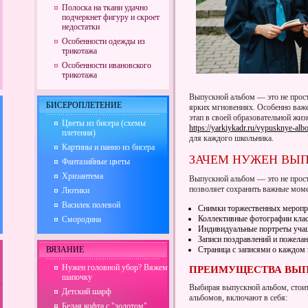
Полоска на ткани удачно
подчеркнет фигуру и скроет
недостатки
Особенности одежды из
трикотажа
Особенности ивановского
трикотажа
Выпускной альбом — это не прост
БИСЕРОПЛЕТЕНИЕ
ярких мгновениях. Особенно важе
этап в своей образовательной жи
Цветы из бисера (схемы
https://yarkiykadr.ru/vypusknye-al
плетения)
для каждого школьника.
Картины и панно из бисера
ЗАЧЕМ НУЖЕН ВЫ
Фантазийные цветы
Хризантема
Выпускной альбом — это не просто
позволяет сохранить важные моме
Лютики
Василек полевой
Снимки торжественных меропр
Коллективные фотографии клас
Смородина
Индивидуальные портреты уча
Записи поздравлений и пожелан
ВЯЗАНИЕ
Страница с записями о каждом 
Нужен головной убор? Вяжем
ПРЕИМУЩЕСТВА ВЫ
шапочку
Выбирая выпускной альбом, стои
Детский шарф
альбомов, включают в себя:
Белая кофта с "золотом"