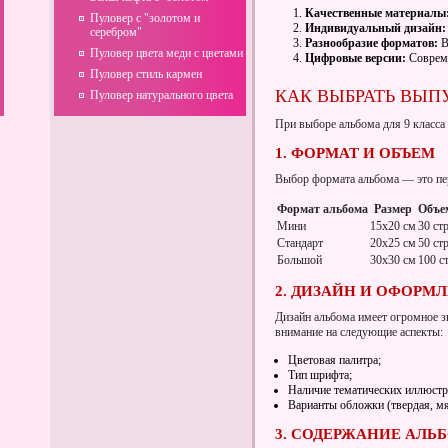
Качественные материалы
Пуловер с "золотом и
Индивидуальный дизайн:
серебром"
Разнообразие форматов:
В
Пуловер цвета меди с цветами
Цифровые версии:
Совреме
Пуловер стиль кармен
КАК ВЫБРАТЬ ВЫП
Пуловер натурального цвета
При выборе альбома для 9 класса
1. ФОРМАТ И ОБЪЕМ
Выбор формата альбома — это пер
Формат альбома
Размер
Объе
Мини
15x20 см
30 ст
Стандарт
20x25 см
50 ст
Большой
30x30 см
100 с
2. ДИЗАЙН И ОФОРМ
Дизайн альбома имеет огромное з
внимание на следующие аспекты:
Цветовая палитра;
Тип шрифта;
Наличие тематических иллюстр
Варианты обложки (твердая, мяг
3. СОДЕРЖАНИЕ АЛЬ