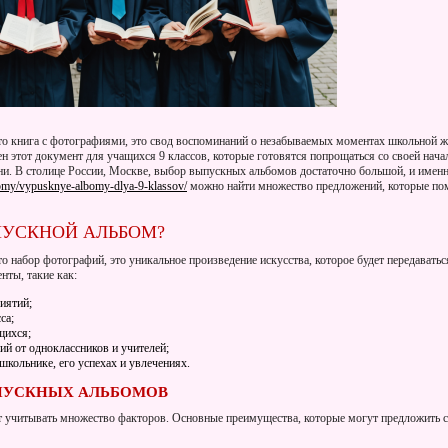
о книга с фотографиями, это свод воспоминаний о незабываемых моментах школьной жи
н этот документ для учащихся 9 классов, которые готовятся попрощаться со своей нача
зни. В столице России, Москве, выбор выпускных альбомов достаточно большой, и именн
bomy/vypusknye-albomy-dlya-9-klassov/
можно найти множество предложений, которые пом
ПУСКНОЙ АЛЬБОМ?
 набор фотографий, это уникальное произведение искусства, которое будет передаватьс
нты, такие как:
иятий;
са;
щихся;
ий от одноклассников и учителей;
школьнике, его успехах и увлечениях.
ПУСКНЫХ АЛЬБОМОВ
т учитывать множество факторов. Основные преимущества, которые могут предложить 