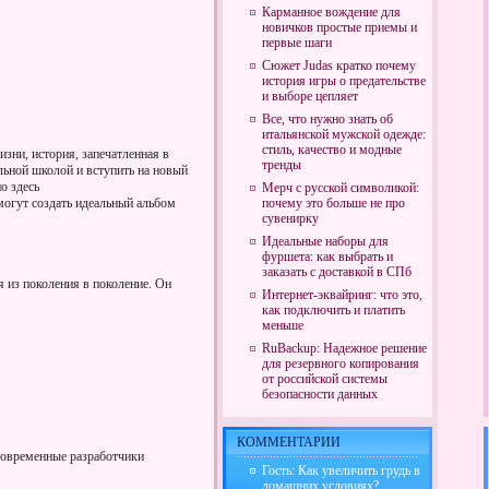
Карманное вождение для
новичков простые приемы и
первые шаги
Сюжет Judas кратко почему
история игры о предательстве
и выборе цепляет
Все, что нужно знать об
итальянской мужской одежде:
стиль, качество и модные
зни, история, запечатленная в
тренды
льной школой и вступить на новый
о здесь
Мерч с русской символикой:
огут создать идеальный альбом
почему это больше не про
сувенирку
Идеальные наборы для
фуршета: как выбрать и
заказать с доставкой в СПб
я из поколения в поколение. Он
Интернет-эквайринг: что это,
как подключить и платить
меньше
RuBackup: Надежное решение
для резервного копирования
от российской системы
безопасности данных
КОММЕНТАРИИ
современные разработчики
Гость: Как увеличить грудь в
домашних условиях?