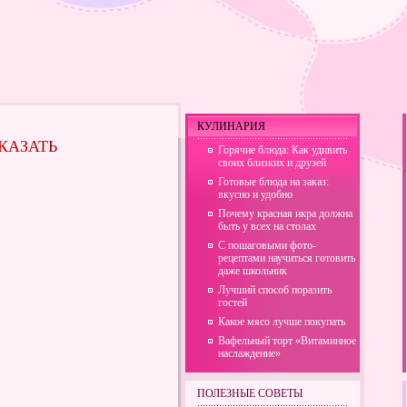
КУЛИНАРИЯ
КАЗАТЬ
Горячие блюда: Как удивить
своих близких и друзей
Готовые блюда на заказ:
вкусно и удобно
Почему красная икра должна
быть у всех на столах
С пошаговыми фото-
рецептами научиться готовить
даже школьник
Лучший способ поразить
гостей
Какое мясо лучше покупать
Вафельный торт «Витаминное
наслаждение»
ПОЛЕЗНЫЕ СОВЕТЫ