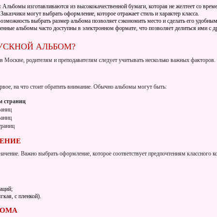
:
Альбомы изготавливаются из высококачественной бумаги, которая не желтеет со врем
Заказчики могут выбрать оформление, которое отражает стиль и характер класса.
озможность выбрать размер альбома позволяет сэкономить место и сделать его удобным
нные альбомы часто доступны в электронном формате, что позволяет делиться ими с д
УСКНОЙ АЛЬБОМ?
 в Москве, родителям и преподавателям следует учитывать несколько важных факторов.
вое, на что стоит обратить внимание. Обычно альбомы могут быть:
м страниц
раниц
раниц
траниц
ЛЕНИЕ
начение. Важно выбрать оформление, которое соответствует предпочтениям классного к
аций;
кая, с пленкой).
БОМА