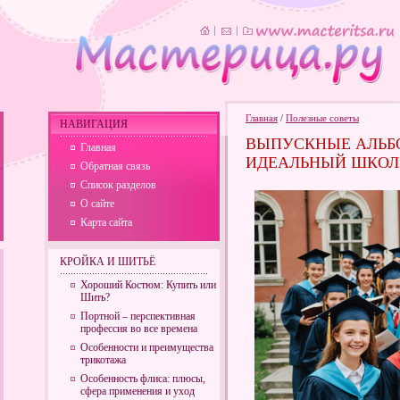
Главная
/
Полезные советы
НАВИГАЦИЯ
ВЫПУСКНЫЕ АЛЬБО
Главная
ИДЕАЛЬНЫЙ ШКОЛ
Обратная связь
Список разделов
О сайте
Карта сайта
КРОЙКА И ШИТЬЁ
Хороший Костюм: Купить или
Шить?
Портной – перспективная
профессия во все времена
Особенности и преимущества
трикотажа
Особенность флиса: плюсы,
сфера применения и уход