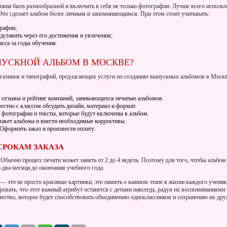
жна быть разнообразной и включать в себя не только фотографии. Лучше всего использо
 Это сделает альбом более личным и запоминающимся. При этом стоит учитывать:
рафии;
ставить через его достижения и увлечения;
сса за годы обучения.
ПУСКНОЙ АЛЬБОМ В МОСКВЕ?
газинов и типографий, предлагающих услуги по созданию выпускных альбомов в Москв
 отзывы и рейтинг компаний, занимающихся печатью альбомов.
стно с классом обсудить дизайн, материал и формат.
 фотографии и тексты, которые будут включены в альбом.
акет альбома и внести необходимые коррективы.
Оформить заказ и произвести оплату.
СРОКАМ ЗАКАЗА
. Обычно процесс печати может занять от 2 до 4 недель. Поэтому для того, чтобы альбом
 два месяца до окончания учебного года.
 это не просто красивые картинки, это память о важном этапе в жизни каждого ученик
ровать, что этот важный атрибут останется с детьми навсегда, радуя их воспоминаниям
чество, которое будет способствовать объединению одноклассников и сохранению их дру