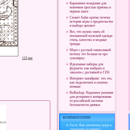
Карманное вождение для
новичков простые приемы и
первые шаги
Сюжет Judas кратко почему
история игры о предательстве
и выборе цепляет
Все, что нужно знать об
итальянской мужской одежде:
стиль, качество и модные
тренды
Мерч с русской символикой:
почему это больше не про
115.jpg
сувенирку
Идеальные наборы для
фуршета: как выбрать и
заказать с доставкой в СПб
Интернет-эквайринг: что это,
как подключить и платить
меньше
RuBackup: Надежное решение
для резервного копирования
от российской системы
безопасности данных
КОММЕНТАРИИ
Гость: Как увеличить грудь в
домашних условиях?