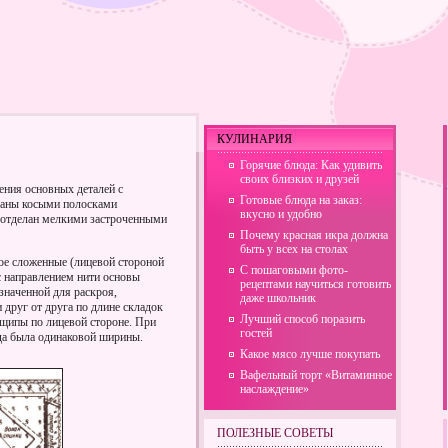
КУЛИНАРИЯ
Горячие блюда: Как удивить
своих близких и друзей
ения основных деталей с
Готовые блюда на заказ:
ваны косыми полосками
вкусно и удобно
я отделан мелкими застроченными
Почему красная икра должна
быть у всех на столах
ое сложенные (лицевой стороной
С пошаговыми фото-
с направлением нити основы
рецептами научиться готовить
значенной для раскроя,
даже школьник
 друг от друга по длине складок
Лучший способ поразить
ащипы по лицевой стороне. При
гостей
еда была одинаковой ширины.
Какое мясо лучше покупать
Вафельный торт «Витаминное
наслаждение»
ПОЛЕЗНЫЕ СОВЕТЫ