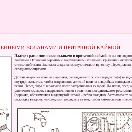
ЕШЕННЫМИ ВОЛАНАМИ И ПРИТАЧНОЙ КАЙМОЙ
Платье с расклешенными воланами и притачной каймой
по линии соедин
воланами. Отложной воротник с закругленными концами и крылышки оканто
отделочной ткани. Застежка сзади на нитяную петлю и пуговицу. Перед плать
складками-защипами.
Детали
выкройки платья
вырезают, раскладывают (кроме переда лифа) на вдв
внутрь) платки так, чтобы направление долевой нити на выкройках совпадало 
ткани. Перед лифа выкраивают после застрачивания складок. На ткани, предна
размечают складки, выдергивают нитки вдоль ткани на одинаковом расстоянии
(дорожка, обозначенная выдернутой ниткой, - ребро складки). Застрачивают з
раскладке выкроек необходимо проследить за тем, чтобы кайма спинки и пер