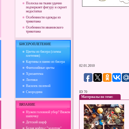
Полоска на ткани удачно
подчеркнет фигуру и скроет
недостатки
Особенности одежды из
трикотажа
Особенности ивановского
трикотажа
БИСЕРОПЛЕТЕНИЕ
Цветы из бисера (схемы
плетения)
Картины и панно из бисера
02.01.2010
Фантазийные цветы
Хризантема
Лютики
Василек полевой
Смородина
ID 70
Материалы по теме:
ВЯЗАНИЕ
Нужен головной убор? Вяжем
шапочку
Детский шарф
Белая кофта с "золотом"