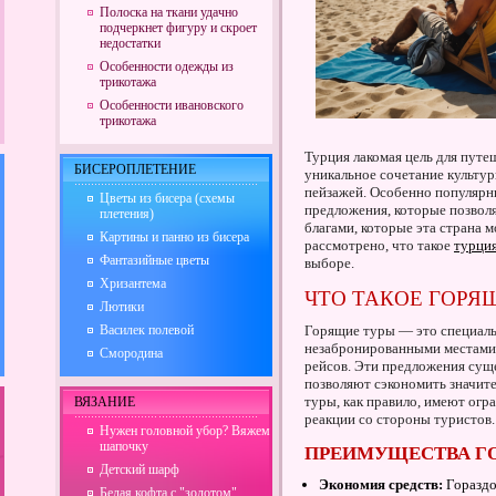
Полоска на ткани удачно
подчеркнет фигуру и скроет
недостатки
Особенности одежды из
трикотажа
Особенности ивановского
трикотажа
Турция лакомая цель для путе
БИСЕРОПЛЕТЕНИЕ
уникальное сочетание культу
пейзажей. Особенно популярн
Цветы из бисера (схемы
предложения, которые позволя
плетения)
благами, которые эта страна 
Картины и панно из бисера
рассмотрено, что такое
турци
Фантазийные цветы
выборе.
Хризантема
ЧТО ТАКОЕ ГОРЯ
Лютики
Василек полевой
Горящие туры — это специаль
незабронированными местами в
Смородина
рейсов. Эти предложения сущ
позволяют сэкономить значите
туры, как правило, имеют огр
ВЯЗАНИЕ
реакции со стороны туристов.
Нужен головной убор? Вяжем
шапочку
ПРЕИМУЩЕСТВА Г
Детский шарф
Экономия средств:
Гораздо
Белая кофта с "золотом"