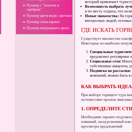
который привлекает туристо
Пуловер с "золотом и
Возможность выбрать луч
серебром"
и по месту отдыха, что поз
Пуловер цвета меди с цветами
Новые знакомства:
На гор
интересных людей, готовых
Пуловер стиль кармен
Пуловер натурального цвета
ГДЕ ИСКАТЬ ГОР
Существует множество платфо
Некоторые из наиболее попул
Специальные туристиче
предлагают регулярные о
Социальные сети:
Многи
собственные аккаунты, г
Подписка на рассылки:
компаний, можно быть в 
КАК ВЫБРАТЬ ИДЕ
При выборе горящего тура ва
путешествие прошло максима
1. ОПРЕДЕЛИТЕ СТ
Необходимо заранее подумать,
пляжный, экскурсионный или 
просмотра предложений.