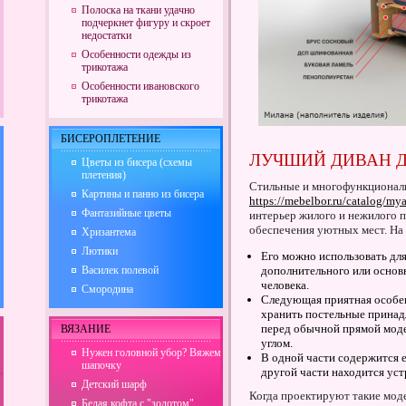
Полоска на ткани удачно
подчеркнет фигуру и скроет
недостатки
Особенности одежды из
трикотажа
Особенности ивановского
трикотажа
БИСЕРОПЛЕТЕНИЕ
ЛУЧШИЙ ДИВАН 
Цветы из бисера (схемы
плетения)
Стильные и многофункционал
Картины и панно из бисера
https://mebelbor.ru/catalog/m
Фантазийные цветы
интерьер жилого и нежилого 
обеспечения уютных мест. На 
Хризантема
Лютики
Его можно использовать дл
Василек полевой
дополнительного или основн
человека.
Смородина
Следующая приятная особенн
хранить постельные принад
перед обычной прямой моде
ВЯЗАНИЕ
углом.
Нужен головной убор? Вяжем
В одной части содержится 
шапочку
другой части находится ус
Детский шарф
Когда проектируют такие мод
Белая кофта с "золотом"