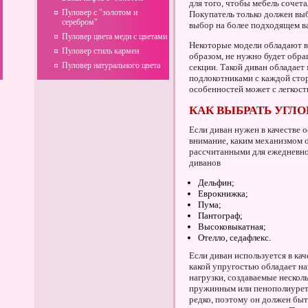
для того, чтобы мебель сочет
Пуловер с "золотом и
Покупатель только должен выб
серебром"
выбор на более подходящем в
Пуловер цвета меди с цветами
Некоторые модели обладают 
Пуловер стиль кармен
образом, не нужно будет обра
Пуловер натурального цвета
секции. Такой диван обладает
подлокотниками с каждой сто
особенностей может с легкост
КАК ВЫБРАТЬ УГЛ
Если диван нужен в качестве 
внимание, каким механизмом 
рассчитанными для ежедневно
диванов
Дельфин;
Еврокнижка;
Пума;
Пантограф;
Высоковыкатная;
Отелло, седафлекс.
Если диван используется в кач
какой упругостью обладает н
нагрузки, создаваемые нескол
пружинным или пенополиурета
редко, поэтому он должен бы