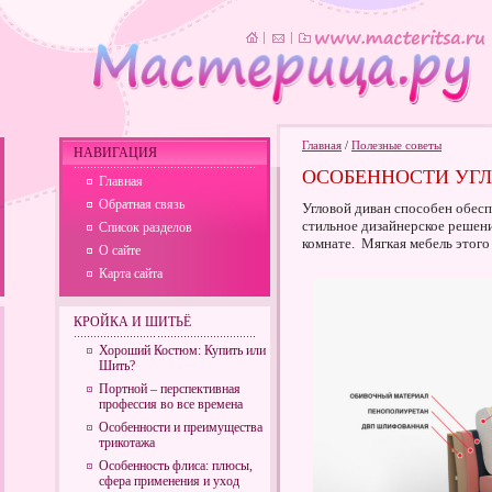
Главная
/
Полезные советы
НАВИГАЦИЯ
ОСОБЕННОСТИ УГ
Главная
Обратная связь
Угловой диван способен обес
стильное дизайнерское решен
Список разделов
комнате. Мягкая мебель этого
О сайте
Карта сайта
КРОЙКА И ШИТЬЁ
Хороший Костюм: Купить или
Шить?
Портной – перспективная
профессия во все времена
Особенности и преимущества
трикотажа
Особенность флиса: плюсы,
сфера применения и уход