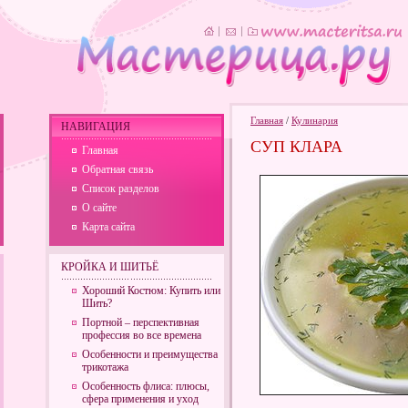
Главная
/
Кулинария
НАВИГАЦИЯ
СУП КЛАРА
Главная
Обратная связь
Список разделов
О сайте
Карта сайта
КРОЙКА И ШИТЬЁ
Хороший Костюм: Купить или
Шить?
Портной – перспективная
профессия во все времена
Особенности и преимущества
трикотажа
Особенность флиса: плюсы,
сфера применения и уход