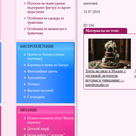
кипения.
Полоска на ткани удачно
подчеркнет фигуру и скроет
недостатки
31.07.2010
Особенности одежды из
трикотажа
ID 194
Особенности ивановского
Материалы по теме:
трикотажа
БИСЕРОПЛЕТЕНИЕ
Цветы из бисера (схемы
плетения)
Картины и панно из бисера
Торты на заказ в Москве с
Фантазийные цветы
доставкой: недорогие,
Хризантема
вкусные и уникальные —
Лютики
napoleoncake.ru
Василек полевой
Смородина
ВЯЗАНИЕ
Нужен головной убор? Вяжем
шапочку
Семь секретов счастливой
Детский шарф
семьи: важная информация и
Белая кофта с "золотом"
полезные советы