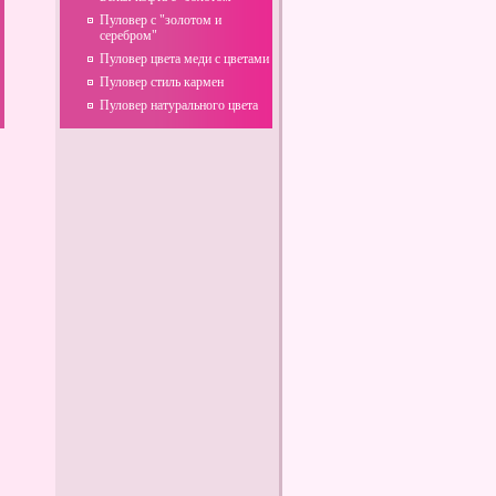
Пуловер с "золотом и
серебром"
Пуловер цвета меди с цветами
Пуловер стиль кармен
Пуловер натурального цвета
Пицца с мясом
Азартные игры в клубе
Вулкан Делюкс на деньги