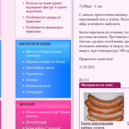
Полоска на ткани удачно
7) Яйцо - 1 шт.
подчеркнет фигуру и скроет
недостатки
С начало приготовим начинку.
Особенности одежды из
нарезанный лук и зелень. Посо
трикотажа
яйцо и немного майонеза.
Особенности ивановского
трикотажа
Батон нарезаем кусочками, т
кусочки молоком. Противень с
батона сделать углубления, п
БИСЕРОПЛЕТЕНИЕ
положить начинку и сверху по
минут, при температуре 180 г
Цветы из бисера (схемы
плетения)
Приятного аппетита!
Картины и панно из бисера
11.03.2011
Фантазийные цветы
Хризантема
Лютики
ID 211
Материалы по теме:
Василек полевой
Смородина
ВЯЗАНИЕ
Нужен головной убор? Вяжем
шапочку
Детский шарф
Рецепт приготовления
рыбных сосисок
Белая кофта с "золотом"