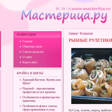
Главная
/
Кулинария
НАВИГАЦИЯ
РЫБНЫЕ РУЛЕТИК
Главная
Обратная связь
Список разделов
О сайте
Карта сайта
КРОЙКА И ШИТЬЁ
Хороший Костюм: Купить или
Шить?
Портной – перспективная
профессия во все времена
Особенности и преимущества
трикотажа
Особенность флиса: плюсы,
сфера применения и уход
6) Соль, зелень, перец, майоне