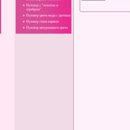
Пуловер с "золотом и
серебром"
Пуловер цвета меди с цветами
Пуловер стиль кармен
Пуловер натурального цвета
Горячие блюда: Как удивить
своих близких и друзей