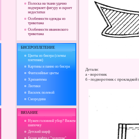
Полоска на ткани удачно
подчеркнет фигуру и скроет
недостатки
Особенности одежды из
трикотажа
Особенности ивановского
трикотажа
БИСЕРОПЛЕТЕНИЕ
Цветы из бисера (схемы
плетения)
Картины и панно из бисера
Детали:
Фантазийные цветы
а - воротник
б - подворотник с прокладкой
Хризантема
Лютики
Василек полевой
Смородина
ВЯЗАНИЕ
Нужен головной убор? Вяжем
шапочку
Детский шарф
Белая кофта с "золотом"