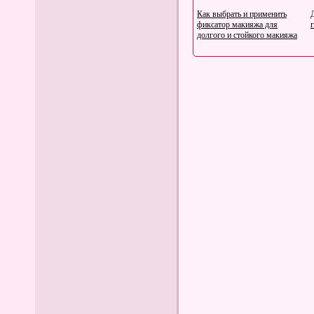
Как выбрать и применить
фиксатор макияжа для
долгого и стойкого макияжа
Ткань капитоний: подробное
описание материала
Кофта натурального цвета со
слонами