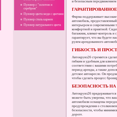
и безопасным передвижением 
Пуловер с "золотом и
серебром"
ГАРАНТИРОВАННОЕ
Пуловер цвета меди с цветами
Фирма поддерживает высокие 
Пуловер стиль кармен
автомобиль, предоставленный
Пуловер натурального цвета
интерьером и современными т
комфортной и приятной. Сиде
багажник, климат-контроль и 
гарантирует, что вы будете н
рулем арендованного автомоб
ГИБКОСТЬ И ПРОС
Автокруиз26 стремится сдела
гибким и удобным для клиенто
соответствии с вашими потре
период аренды, а также допол
детское автокресло. Он предла
чтобы сделать процесс брони
БЕЗОПАСНОСТЬ НА 
Автокруиз26 придерживается 
можете быть уверены, что ваш
автомобили оснащены передов
предупреждения о столкновен
безопасности, чтобы минимиз
дороге.