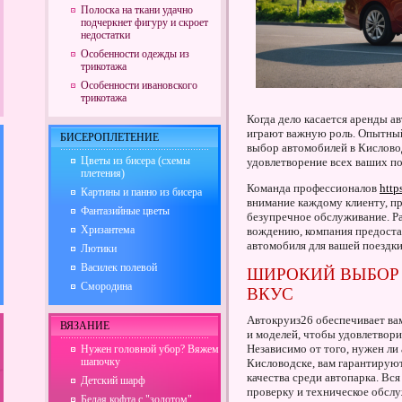
Полоска на ткани удачно
подчеркнет фигуру и скроет
недостатки
Особенности одежды из
трикотажа
Особенности ивановского
трикотажа
Когда дело касается аренды а
играют важную роль. Опытны
БИСЕРОПЛЕТЕНИЕ
выбор автомобилей в Кислово
Цветы из бисера (схемы
удовлетворение всех ваших п
плетения)
Команда профессионалов
http
Картины и панно из бисера
внимание каждому клиенту, п
Фантазийные цветы
безупречное обслуживание. Ра
Хризантема
вождению, компания предоста
автомобиля для вашей поездки
Лютики
Василек полевой
ШИРОКИЙ ВЫБОР
Смородина
ВКУС
Автокруиз26 обеспечивает ва
ВЯЗАНИЕ
и моделей, чтобы удовлетвори
Независимо от того, нужен ли
Нужен головной убор? Вяжем
шапочку
Кисловодске, вам гарантируют
качества среди автопарка. Вс
Детский шарф
проверку и техническое обсл
Белая кофта с "золотом"