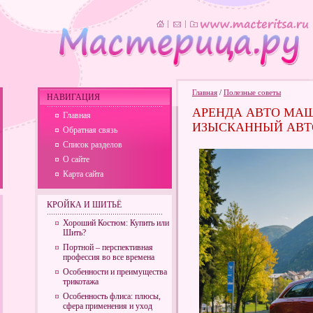
Главная
/
Полезные советы
НАВИГАЦИЯ
АРЕНДА АВТО МАШ
Главная
ИЗЫСКАННЫЙ АВТО
Обратная связь
Список разделов
О сайте
Карта сайта
КРОЙКА И ШИТЬЁ
Хороший Костюм: Купить или
Шить?
Портной – перспективная
профессия во все времена
Особенности и преимущества
трикотажа
Особенность флиса: плюсы,
сфера применения и уход