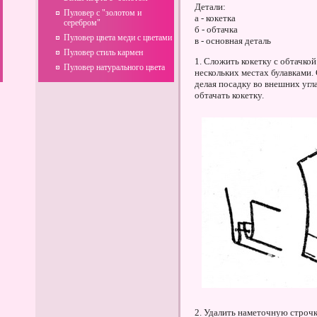
Детали:
Пуловер с "золотом и
а - кокетка
серебром"
б - обтачка
Пуловер цвета меди с цветами
в - основная деталь
Пуловер стиль кармен
1. Сложить кокетку с обтачко
Пуловер натурального цвета
нескольких местах булавками. 
делая посадку во внешних угла
обтачать кокетку.
2. Удалить наметочную строчк