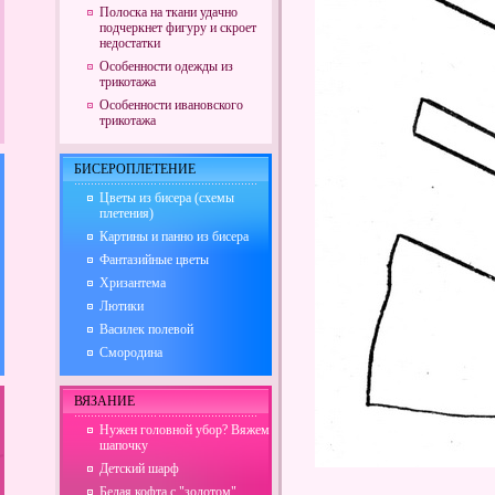
Полоска на ткани удачно
подчеркнет фигуру и скроет
недостатки
Особенности одежды из
трикотажа
Особенности ивановского
трикотажа
БИСЕРОПЛЕТЕНИЕ
Цветы из бисера (схемы
плетения)
Картины и панно из бисера
Фантазийные цветы
Хризантема
Лютики
Василек полевой
Смородина
ВЯЗАНИЕ
Нужен головной убор? Вяжем
шапочку
Детский шарф
Белая кофта с "золотом"