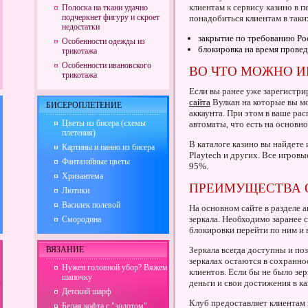
клиентам к сервису казино в 
Полоска на ткани удачно
подчеркнет фигуру и скроет
понадобиться клиентам в таки
недостатки
закрытие по требованию Ро
Особенности одежды из
блокировка на время провед
трикотажа
Особенности ивановского
ВО ЧТО МОЖНО И
трикотажа
Если вы ранее уже зарегистри
сайта
Вулкан на которые вы мо
БИСЕРОПЛЕТЕНИЕ
аккаунта. При этом в ваше ра
Цветы из бисера (схемы
автоматы, что есть на основно
плетения)
В каталоге казино вы найдете 
Картины и панно из бисера
Playtech и других. Все игров
Фантазийные цветы
95%.
Хризантема
ПРЕИМУЩЕСТВА 
Лютики
Василек полевой
На основном сайте в разделе 
зеркала. Необходимо заранее 
Смородина
блокировки перейти по ним и в
ВЯЗАНИЕ
Зеркала всегда доступны и по
зеркалах остаются в сохранн
Нужен головной убор? Вяжем
клиентов. Если бы не было зер
шапочку
деньги и свои достижения в ка
Детский шарф
Клуб предоставляет клиентам 
Белая кофта с "золотом"