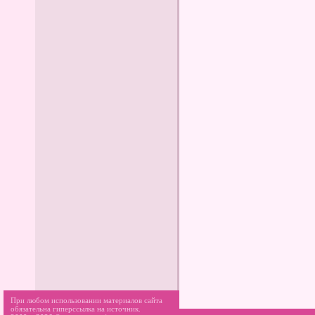
При любом использовании материалов сайта
обязательна гиперссылка на источник.