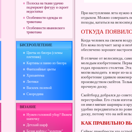
Полоска на ткани удачно
подчеркнет фигуру и скроет
недостатки
При наступлении лета нужно в
отдыхом. Можно совершать пе
Особенности одежды из
трикотажа
походы, кататься на велосипед
Особенности ивановского
ОТКУДА ПОЯВИЛО
трикотажа
Когда человек на свежем возд
Его кожа получает загар и нео
БИСЕРОПЛЕТЕНИЕ
обеспечено хорошее настроени
Цветы из бисера (схемы
плетения)
В отличие от велосипеда, само
молодым изобретением. Первая
Картины и панно из бисера
годах прошлого столетия. Эта
Фантазийные цветы
могли выходить в море из-за 
Хризантема
изобретение удивило инженеро
Лютики
производством скейтов. Тольк
прочную доску.
Василек полевой
Смородина
Скейтборд добрался до советс
перестройки. Его стали изгота
он имел мягкие шарниры и кру
ВЯЗАНИЕ
удобно передвигаться по ровн
доску, потому что на ней нел
Нужен головной убор? Вяжем
шапочку
КАК ПРАВИЛЬНО В
Детский шарф
Белая кофта с "золотом"
Сейчас приобрести это устро