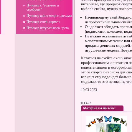
интернете, где продают спорт
Пуловер с "золотом и
выборе скейта, нужно посовет
серебром"
Пуловер цвета меди с цветами
Начинающему скейтбордист
Пуловер стиль кармен
непрофессиональном скейте
Он должен обладать правил
Пуловер натурального цвета
(подвесками, колесами, под
Не нужно останавливать вы
в спортивном магазине или 
продажа дешевых моделей. 
игрушечные модели. Почувс
Кататься на скейте очень оп
профессионалам и пытаться п
внимательными и осторожным
этого спорта без риска для св
вариант ему подойдет больше
моделью, то это не значит, чт
19.03.2023
ID 427
Материалы по теме: