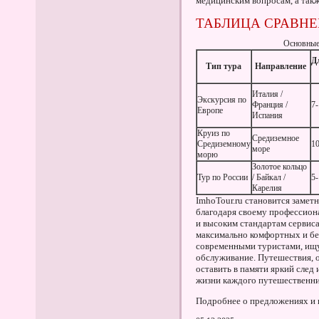
медицинским вопросам, а такж
ТАБЛИЦА СРАВНЕ
Основные
Д
Тип тура
Направление
Италия /
Экскурсия по
Франция /
7-
Европе
Испания
Круиз по
Средиземное
Средиземному
1
море
морю
Золотое кольцо
Тур по России
/ Байкал /
5-
Карелия
ImhoTour.ru становится замет
благодаря своему профессион
и высоким стандартам сервис
максимально комфортных и бе
современными туристами, ищу
обслуживание. Путешествия, 
оставить в памяти яркий след 
жизни каждого путешественни
Подробнее о предложениях и 