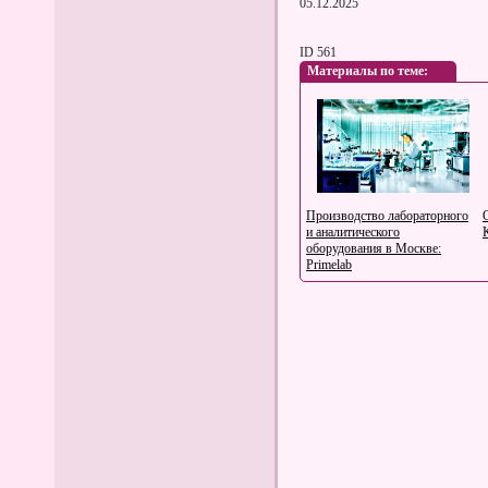
05.12.2025
ID 561
Материалы по теме:
Производство лабораторного
и аналитического
оборудования в Москве:
Primelab
MICE-туризм: Как
организовать успешный
деловой туризм с SKYTOUR