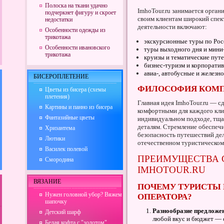
Полоска на ткани удачно
ImhoTour.ru занимается орган
подчеркнет фигуру и скроет
своим клиентам широкий спек
недостатки
деятельности включают:
Особенности одежды из
трикотажа
экскурсионные туры по Рос
Особенности ивановского
туры выходного дня и мини
трикотажа
круизы и тематические пут
бизнес-туризм и корпорати
авиа-, автобусные и железн
БИСЕРОПЛЕТЕНИЕ
ФИЛОСОФИЯ КОМ
Цветы из бисера (схемы
плетения)
Главная идея ImhoTour.ru — 
Картины и панно из бисера
комфортными для каждого кли
Фантазийные цветы
индивидуальном подходе, тща
деталям. Стремление обеспечи
Хризантема
безопасность путешествий де
Лютики
отечественном туристическом
Василек полевой
ПРЕИМУЩЕСТВА 
Смородина
IMHOTOUR.RU
ВЯЗАНИЕ
ПОЧЕМУ ТУРИСТЫ
Нужен головной убор? Вяжем
ОПЕРАТОРА?
шапочку
Разнообразие предложе
Детский шарф
любой вкус и бюджет — 
Белая кофта с "золотом"