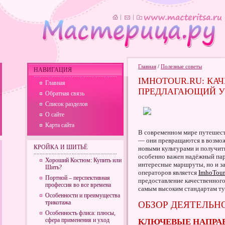
Главная
/
Полезные советы
НАВИГАЦИЯ
IMHOTOUR.RU: КА
Главная
ПРЕДЛАГАЮЩИЙ У
Обратная связь
Список разделов
О сайте
Карта сайта
В современном мире путешест
— они превращаются в возмож
КРОЙКА И ШИТЬЁ
новыми культурами и получит
особенно важен надёжный пар
Хороший Костюм: Купить или
интересные маршруты, но и за
Шить?
операторов является
ImhoTour
Портной – перспективная
предоставление качественного
профессия во все времена
самым высоким стандартам ту
Особенности и преимущества
трикотажа
ОБЗОР ДЕЯТЕЛЬН
Особенность флиса: плюсы,
сфера применения и уход
КЛЮЧЕВЫЕ НАПРА