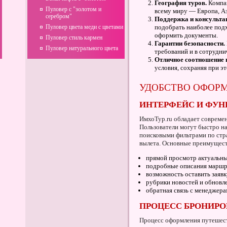
География туров.
Компан
Пуловер с "золотом и
всему миру — Европа, Аз
серебром"
Поддержка и консульта
Пуловер цвета меди с цветами
подобрать наиболее подх
оформить документы.
Пуловер стиль кармен
Гарантии безопасности.
Пуловер натурального цвета
требований и в сотрудни
Отличное соотношение ц
условия, сохраняя при э
УДОБСТВО ОФОРМ
ИНТЕРФЕЙС И ФУН
ИмхоТур.ru обладает совреме
Пользователи могут быстро н
поисковыми фильтрами по стра
вылета. Основные преимущес
прямой просмотр актуальн
подробные описания маршру
возможность оставить заявк
рубрики новостей и обновл
обратная связь с менеджера
ПРОЦЕСС БРОНИР
Процесс оформления путешест