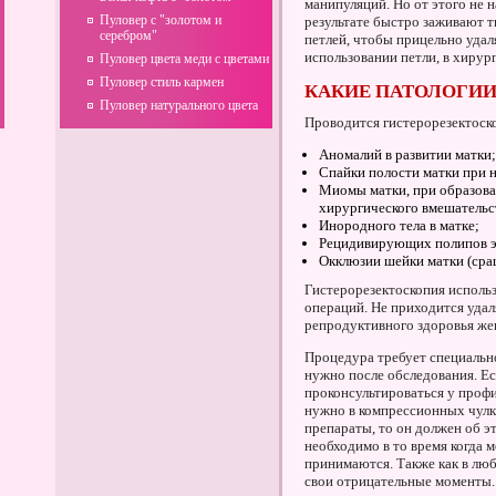
манипуляций. Но от этого не 
Пуловер с "золотом и
результате быстро заживают т
серебром"
петлей, чтобы прицельно удал
использовании петли, в хирур
Пуловер цвета меди с цветами
Пуловер стиль кармен
КАКИЕ ПАТОЛОГИИ
Пуловер натурального цвета
Проводится гистерорезектоско
Аномалий в развитии матки;
Спайки полости матки при 
Миомы матки, при образова
хирургического вмешательст
Инородного тела в матке;
Рецидивирующих полипов э
Окклюзии шейки матки (сра
Гистерорезектоскопия исполь
операций. Не приходится уда
репродуктивного здоровья ж
Процедура требует специальн
нужно после обследования. Е
проконсультироваться у проф
нужно в компрессионных чулк
препараты, то он должен об э
необходимо в то время когда 
принимаются. Также как в люб
свои отрицательные моменты.