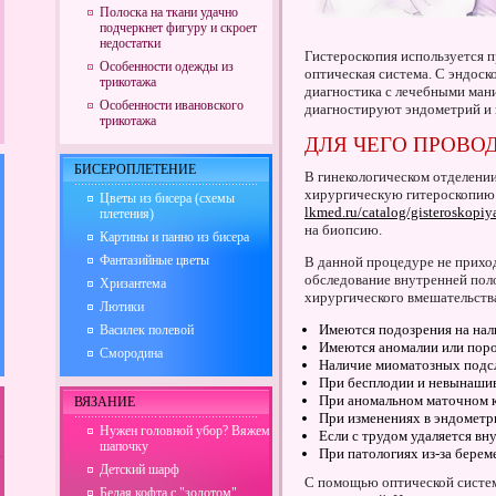
Полоска на ткани удачно
подчеркнет фигуру и скроет
недостатки
Гистероскопия используется п
Особенности одежды из
оптическая система. С эндос
трикотажа
диагностика с лечебными ман
Особенности ивановского
диагностируют эндометрий и 
трикотажа
ДЛЯ ЧЕГО ПРОВО
БИСЕРОПЛЕТЕНИЕ
В гинекологическом отделени
хирургическую гитероскоп
Цветы из бисера (схемы
lkmed.ru/catalog/gisteroskopiy
плетения)
на биопсию.
Картины и панно из бисера
Фантазийные цветы
В данной процедуре не прихо
обследование внутренней пол
Хризантема
хирургического вмешательства
Лютики
Имеются подозрения на нал
Василек полевой
Имеются аномалии или поро
Смородина
Наличие миоматозных подсл
При бесплодии и невынаши
При аномальном маточном 
ВЯЗАНИЕ
При изменениях в эндометр
Нужен головной убор? Вяжем
Если с трудом удаляется в
шапочку
При патологиях из-за берем
Детский шарф
С помощью оптической систе
Белая кофта с "золотом"