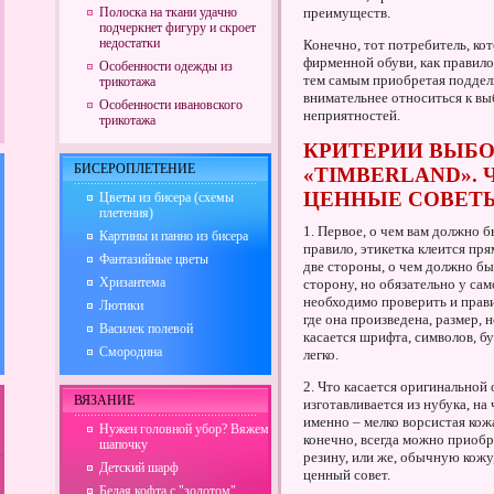
Полоска на ткани удачно
преимуществ.
подчеркнет фигуру и скроет
недостатки
Конечно, тот потребитель, ко
фирменной обуви, как правило
Особенности одежды из
тем самым приобретая подделк
трикотажа
внимательнее относиться к вы
Особенности ивановского
неприятностей.
трикотажа
КРИТЕРИИ ВЫБО
БИСЕРОПЛЕТЕНИЕ
«TIMBERLAND». 
ЦЕННЫЕ СОВЕТ
Цветы из бисера (схемы
плетения)
1. Первое, о чем вам должно б
Картины и панно из бисера
правило, этикетка клеится пря
Фантазийные цветы
две стороны, о чем должно бы
Хризантема
сторону, но обязательно у сам
необходимо проверить и прави
Лютики
где она произведена, размер, 
Василек полевой
касается шрифта, символов, бу
Смородина
легко.
2. Что касается оригинальной
ВЯЗАНИЕ
изготавливается из нубука, на
именно – мелко ворсистая кож
Нужен головной убор? Вяжем
конечно, всегда можно приобр
шапочку
резину, или же, обычную кожу,
Детский шарф
ценный совет.
Белая кофта с "золотом"