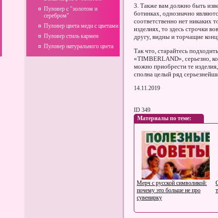
3. Также вам должно быть изв
Пуловер с "золотом и
ботинках, однозначно являютс
серебром"
соответственно нет никаких т
Пуловер цвета меди с цветами
изделиях, то здесь строчки во
Пуловер стиль кармен
другу, видны и торчащие концы
Пуловер натурального цвета
Так что, старайтесь подходит
«TIMBERLAND», серьезно, ком
можно приобрести те изделия,
сполна целый ряд серьезнейш
14.11.2019
ID 349
Материалы по теме:
Мерч с русской символикой:
почему это больше не про
сувенирку