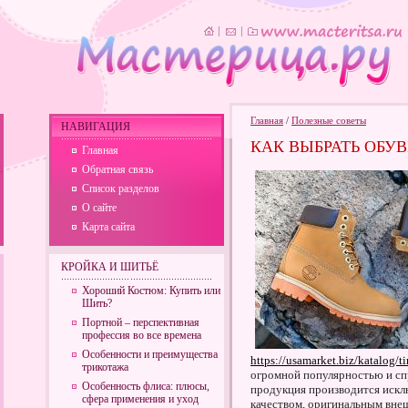
Главная
/
Полезные советы
НАВИГАЦИЯ
КАК ВЫБРАТЬ ОБУ
Главная
Обратная связь
Список разделов
О сайте
Карта сайта
КРОЙКА И ШИТЬЁ
Хороший Костюм: Купить или
Шить?
Портной – перспективная
профессия во все времена
Особенности и преимущества
https://usamarket.biz/katalog/
трикотажа
огромной популярностью и сп
Особенность флиса: плюсы,
продукция производится искл
сфера применения и уход
качеством, оригинальным вне