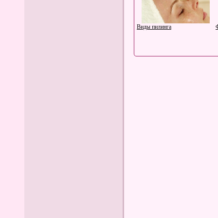
Виды пилинга
Мужской пуловер с узором
Азартные игры в клубе
Вулкан Делюкс на деньги