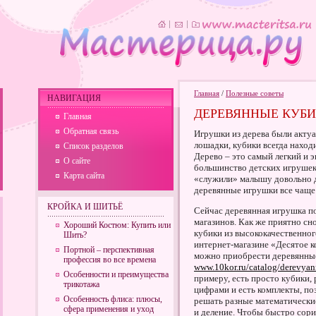
Главная
/
Полезные советы
НАВИГАЦИЯ
ДЕРЕВЯННЫЕ КУБИ
Главная
Обратная связь
Игрушки из дерева были актуа
лошадки, кубики всегда наход
Список разделов
Дерево – это самый легкий и 
О сайте
большинство детских игрушек 
Карта сайта
«служили» малышу довольно д
деревянные игрушки все чаще
КРОЙКА И ШИТЬЁ
Сейчас деревянная игрушка п
магазинов. Как же приятно сн
Хороший Костюм: Купить или
кубики из высококачественног
Шить?
интернет-магазине «Десятое к
Портной – перспективная
можно приобрести деревянны
профессия во все времена
www.10kor.ru/catalog/derevya
Особенности и преимущества
примеру, есть просто кубики, 
трикотажа
цифрами и есть комплекты, п
Особенность флиса: плюсы,
решать разные математически
сфера применения и уход
и деление. Чтобы быстро сори