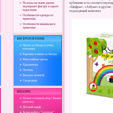
кубиками есть соответствующи
Полоска на ткани удачно
подчеркнет фигуру и скроет
«Цифры», «Азбука» и другие.
недостатки
подходящий комплект.
Особенности одежды из
трикотажа
Особенности ивановского
трикотажа
БИСЕРОПЛЕТЕНИЕ
Цветы из бисера (схемы
плетения)
Картины и панно из бисера
Фантазийные цветы
Хризантема
Лютики
Василек полевой
Смородина
ВЯЗАНИЕ
Нужен головной убор? Вяжем
шапочку
Детский шарф
Белая кофта с "золотом"