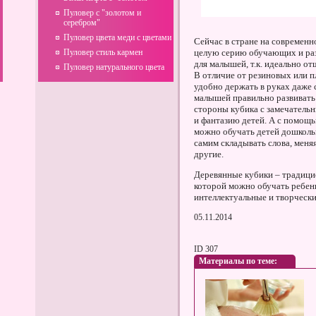
Пуловер с "золотом и
серебром"
Пуловер цвета меди с цветами
Сейчас в стране на современ
Пуловер стиль кармен
целую серию обучающих и ра
для малышей, т.к. идеально о
Пуловер натурального цвета
В отличие от резиновых или п
удобно держать в руках даже 
малышей правильно развивать
стороны кубика с замечатель
и фантазию детей. А с помощь
можно обучать детей дошколь
самим складывать слова, меня
другие.
Деревянные кубики – традицио
которой можно обучать ребенк
интеллектуальные и творчески
05.11.2014
ID 307
Материалы по теме: