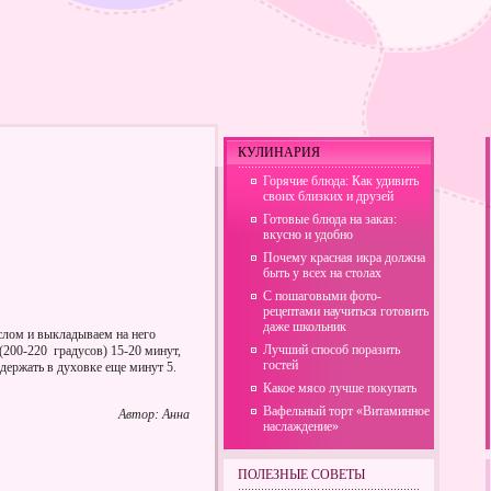
КУЛИНАРИЯ
Горячие блюда: Как удивить
своих близких и друзей
Готовые блюда на заказ:
вкусно и удобно
Почему красная икра должна
быть у всех на столах
С пошаговыми фото-
рецептами научиться готовить
даже школьник
слом и выкладываем на него
Лучший способ поразить
(200-220 градусов) 15-20 минут,
гостей
держать в духовке еще минут 5.
Какое мясо лучше покупать
Вафельный торт «Витаминное
Автор: Анна
наслаждение»
ПОЛЕЗНЫЕ СОВЕТЫ