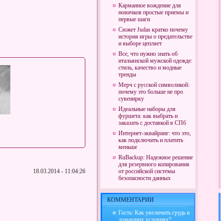
Карманное вождение для
новичков простые приемы и
первые шаги
Сюжет Judas кратко почему
история игры о предательстве
и выборе цепляет
Все, что нужно знать об
итальянской мужской одежде:
стиль, качество и модные
тренды
Мерч с русской символикой:
почему это больше не про
сувенирку
Идеальные наборы для
фуршета: как выбрать и
заказать с доставкой в СПб
Интернет-эквайринг: что это,
как подключить и платить
меньше
RuBackup: Надежное решение
для резервного копирования
18.03.2014 - 11:04:26
от российской системы
безопасности данных
КОММЕНТАРИИ
Гость: Как увеличить грудь в
домашних условиях?