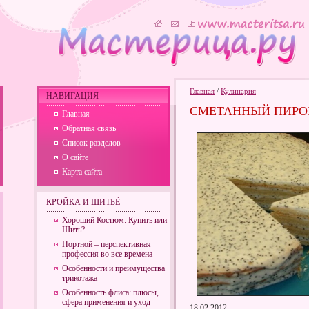
Главная
/
Кулинария
НАВИГАЦИЯ
СМЕТАННЫЙ ПИРОГ
Главная
Обратная связь
Список разделов
О сайте
Карта сайта
КРОЙКА И ШИТЬЁ
Хороший Костюм: Купить или
Шить?
Портной – перспективная
профессия во все времена
Особенности и преимущества
трикотажа
Особенность флиса: плюсы,
сфера применения и уход
18.02.2012