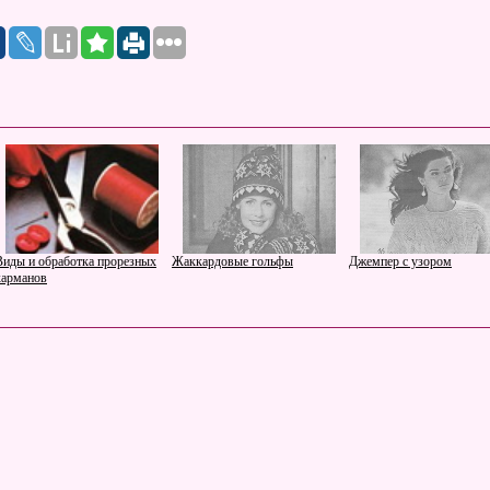
Виды и обработка прорезных
Жаккардовые гольфы
Джемпер с узором
карманов
Пуловер с ромбами и
Магнитные доски для детей
Рыбные рулетики
шишечками