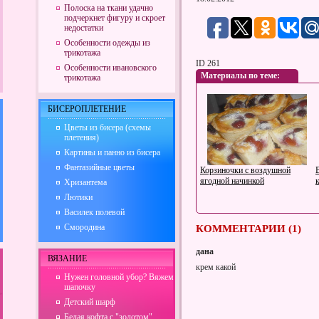
Полоска на ткани удачно
подчеркнет фигуру и скроет
недостатки
Особенности одежды из
трикотажа
ID 261
Особенности ивановского
Материалы по теме:
трикотажа
БИСЕРОПЛЕТЕНИЕ
Цветы из бисера (схемы
плетения)
Картины и панно из бисера
Фантазийные цветы
Корзиночки с воздушной
ягодной начинкой
Хризантема
Лютики
Василек полевой
Смородина
КОММЕНТАРИИ (1)
дана
ВЯЗАНИЕ
крем какой
Нужен головной убор? Вяжем
шапочку
Чем опасна одинокая
Детский шарф
женщина?
Белая кофта с "золотом"