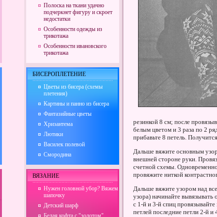
Полоска на ткани удачно
подчеркнет фигуру и скроет
недостатки
Особенности одежды из
трикотажа
Особенности ивановского
трикотажа
БИСЕРОПЛЕТЕНИЕ
Цветы из бисера (схемы
плетения)
Картины и панно из бисера
Фантазийные цветы
резинкой 8 см; после провязы
Хризантема
белым цветом и 3 раза по 2 р
Лютики
прибавьте 8 петель. Получится
Василек полевой
Дальше вяжите основным узор
Смородина
внешней стороне руки. Провяз
счетной схемы. Одновременно 
провяжите ниткой контрастного 
ВЯЗАНИЕ
Нужен головной убор? Вяжем
Дальше вяжите узором над все
шапочку
узора) начинайте вывязывать 
с 1-й и 3-й спиц провязывайте
Детский шарф
петлей последние петли 2-й и 
Белая кофта с "золотом"