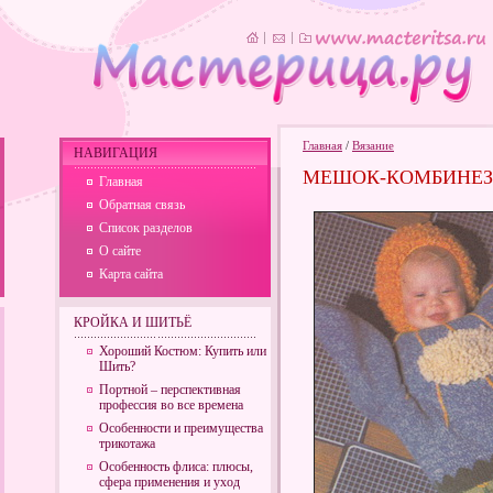
Главная
/
Вязание
НАВИГАЦИЯ
МЕШОК-КОМБИНЕ
Главная
Обратная связь
Список разделов
О сайте
Карта сайта
КРОЙКА И ШИТЬЁ
Хороший Костюм: Купить или
Шить?
Портной – перспективная
профессия во все времена
Особенности и преимущества
трикотажа
Особенность флиса: плюсы,
сфера применения и уход