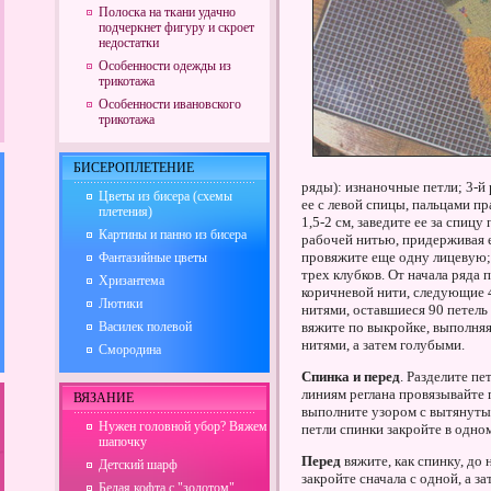
Полоска на ткани удачно
подчеркнет фигуру и скроет
недостатки
Особенности одежды из
трикотажа
Особенности ивановского
трикотажа
БИСЕРОПЛЕТЕНИЕ
ряды): изнаночные петли; 3-й
Цветы из бисера (схемы
ее с левой спицы, пальцами п
плетения)
1,5-2 см, заведите ее за спиц
Картины и панно из бисера
рабочей нитью, придерживая е
провяжите еще одну лицевую; 5
Фантазийные цветы
трех клубков. От начала ряда 
Хризантема
коричневой нити, следующие 4
Лютики
нитями, оставшиеся 90 петель
Василек полевой
вяжите по выкройке, выполняя
нитями, а затем голубыми.
Смородина
Спинка и перед
. Разделите пе
линиям реглана провязывайте п
ВЯЗАНИЕ
выполните узором с вытянуты
Нужен головной убор? Вяжем
петли спинки закройте в одном
шапочку
Перед
вяжите, как спинку, до 
Детский шарф
закройте сначала с одной, а з
Белая кофта с "золотом"