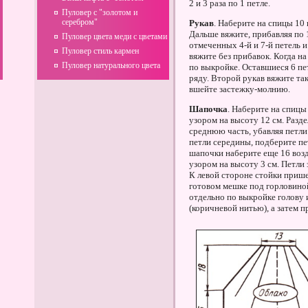
2 и 3 раза по 1 петле.
Пуловер с "золотом и
серебром"
Рукав
. Наберите на спицы 10 
Дальше вяжите, прибавляя по 1
Пуловер цвета меди с цветами
отмеченных 4-й и 7-й петель 
Пуловер стиль кармен
вяжите без прибавок. Когда на
Пуловер натурального цвета
по выкройке. Оставшиеся 6 пе
ряду. Второй рукав вяжите так
вшейте застежку-молнию.
Шапочка
. Наберите на спицы
узором на высоту 12 см. Разде
среднюю часть, убавляя петли
петли середины, подберите пе
шапочки наберите еще 16 возд
узором на высоту 3 см. Петли
К левой стороне стойки прише
готовом мешке под горловин
отдельно по выкройке голову 
(коричневой нитью), а затем п