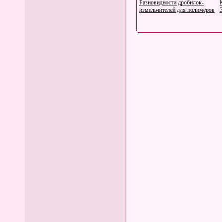
Разновидности дробилок-
измельчителей для полимеров
Коричневый мясной
(костный) бульон для
красного соуса
Овощное рагу с мясом