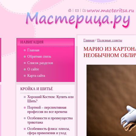
Главная
/
Полезные советы
НАВИГАЦИЯ
МАРИО ИЗ КАРТОНА
Главная
НЕОБЫЧНОМ ОБЛИ
Обратная связь
Список разделов
О сайте
Карта сайта
КРОЙКА И ШИТЬЁ
Хороший Костюм: Купить или
Шить?
Портной – перспективная
профессия во все времена
Особенности и преимущества
трикотажа
Особенность флиса: плюсы,
сфера применения и уход