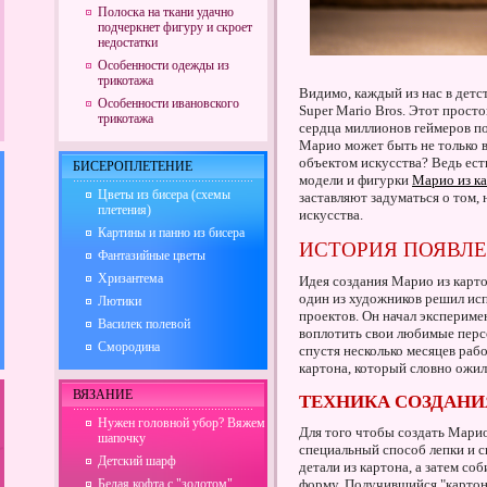
Полоска на ткани удачно
подчеркнет фигуру и скроет
недостатки
Особенности одежды из
трикотажа
Видимо, каждый из нас в детс
Особенности ивановского
Super Mario Bros. Этот прост
трикотажа
сердца миллионов геймеров по 
Марио может быть не только 
объектом искусства? Ведь ест
БИСЕРОПЛЕТЕНИЕ
модели и фигурки
Марио из к
Цветы из бисера (схемы
заставляют задуматься о том,
плетения)
искусства.
Картины и панно из бисера
ИСТОРИЯ ПОЯВЛЕ
Фантазийные цветы
Хризантема
Идея создания Марио из картон
один из художников решил исп
Лютики
проектов. Он начал экспериме
Василек полевой
воплотить свои любимые персо
Смородина
спустя несколько месяцев раб
картона, который словно ожил 
ВЯЗАНИЕ
ТЕХНИКА СОЗДАНИ
Нужен головной убор? Вяжем
Для того чтобы создать Мари
шапочку
специальный способ лепки и 
Детский шарф
детали из картона, а затем со
Белая кофта с "золотом"
форму. Получившийся "карто