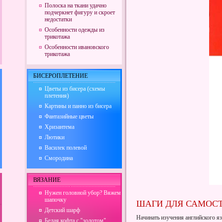
Полоска на ткани удачно
подчеркнет фигуру и скроет
недостатки
Особенности одежды из
трикотажа
Особенности ивановского
трикотажа
БИСЕРОПЛЕТЕНИЕ
Цветы из бисера (схемы
плетения)
Картины и панно из бисера
Фантазийные цветы
Хризантема
Лютики
Василек полевой
Смородина
ВЯЗАНИЕ
Нужен головной убор? Вяжем
шапочку
ШАГИ ДЛЯ САМОСТ
Детский шарф
Начинать изучения английского я
Белая кофта с "золотом"