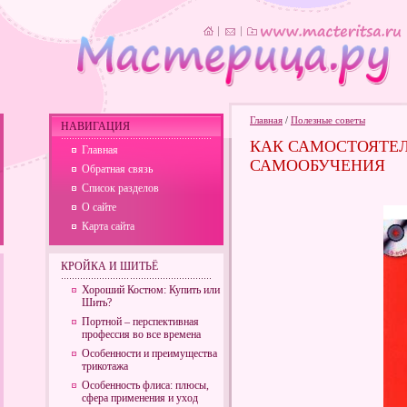
Главная
/
Полезные советы
НАВИГАЦИЯ
КАК САМОСТОЯТЕ
Главная
САМООБУЧЕНИЯ
Обратная связь
Список разделов
О сайте
Карта сайта
КРОЙКА И ШИТЬЁ
Хороший Костюм: Купить или
Шить?
Портной – перспективная
профессия во все времена
Особенности и преимущества
трикотажа
Особенность флиса: плюсы,
сфера применения и уход