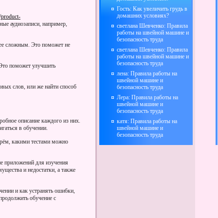
Гость: Как увеличить грудь в
домашних условиях?
/product-
ные аудиозаписи, например,
светлана Шевченко: Правила
работы на швейной машине и
безопасность труда
лее сложным. Это поможет не
светлана Шевченко: Правила
работы на швейной машине и
безопасность труда
. Это поможет улучшить
лена: Правила работы на
швейной машине и
овых слов, или же найти способ
безопасность труда
Лера: Правила работы на
швейной машине и
безопасность труда
робное описание каждого из них.
катя: Правила работы на
игаться в обучении.
швейной машине и
безопасность труда
ерём, какими тестами можно
ие приложений для изучения
ущества и недостатки, а также
чении и как устранять ошибки,
 продолжить обучение с