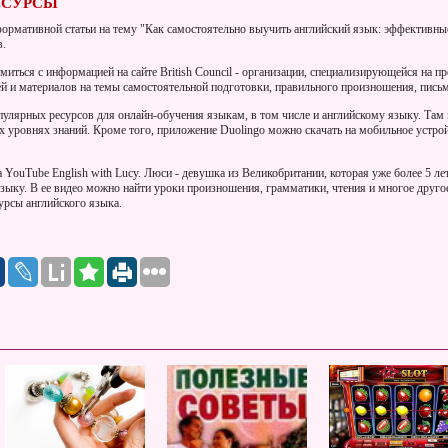
ЕСУРСЫ
формативной статьи на тему "Как самостоятельно выучить английский язык: эффективн
в.
миться с информацией на сайте British Council - организации, специализирующейся на п
й и материалов на темы самостоятельной подготовки, правильного произношения, письма
опулярных ресурсов для онлайн-обучения языкам, в том числе и английскому языку. Там
х уровнях знаний. Кроме того, приложение Duolingo можно скачать на мобильное устро
а YouTube English with Lucy. Люси - девушка из Великобритании, которая уже более 5 л
зыку. В ее видео можно найти уроки произношения, грамматики, чтения и многое друго
рсы английского языка.