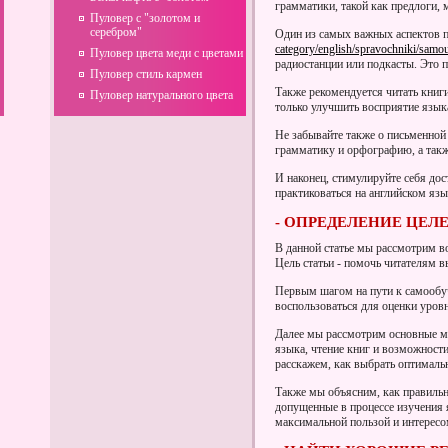
грамматики, такой как предлоги, 
Пуловер с "золотом и
серебром"
Один из самых важных аспектов п
category/english/spravochniki/samouc
Пуловер цвета меди с цветами
радиостанции или подкасты. Это 
Пуловер стиль кармен
Также рекомендуется читать книги
Пуловер натурального цвета
только улучшить восприятие язык
Не забывайте также о письменной 
грамматику и орфографию, а такж
И наконец, стимулируйте себя дос
практиковаться на английском яз
- ОПРЕДЕЛЕНИЕ ЦЕЛ
В данной статье мы рассмотрим в
Цель статьи - помочь читателям в
Первым шагом на пути к самообу
воспользоваться для оценки уровн
Далее мы рассмотрим основные ме
языка, чтение книг и возможност
расскажем, как выбрать оптимальн
Также мы объясним, как правильн
допущенные в процессе изучения 
максимальной пользой и интересо