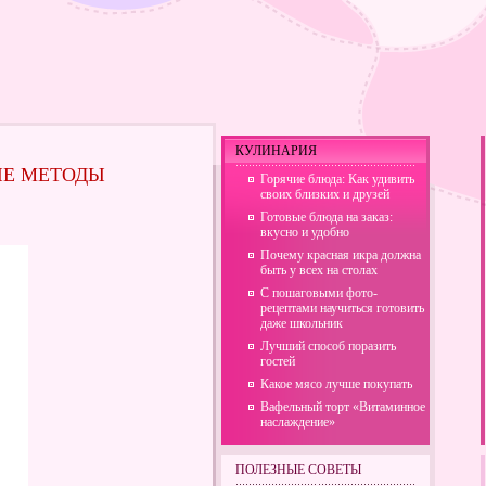
КУЛИНАРИЯ
ЫЕ МЕТОДЫ
Горячие блюда: Как удивить
своих близких и друзей
Готовые блюда на заказ:
вкусно и удобно
Почему красная икра должна
быть у всех на столах
С пошаговыми фото-
рецептами научиться готовить
даже школьник
Лучший способ поразить
гостей
Какое мясо лучше покупать
Вафельный торт «Витаминное
наслаждение»
ПОЛЕЗНЫЕ СОВЕТЫ