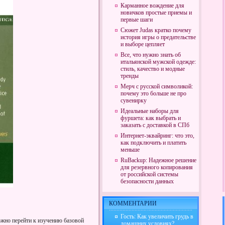
Карманное вождение для
новичков простые приемы и
первые шаги
Сюжет Judas кратко почему
история игры о предательстве
и выборе цепляет
Все, что нужно знать об
итальянской мужской одежде:
стиль, качество и модные
тренды
Мерч с русской символикой:
почему это больше не про
сувенирку
Идеальные наборы для
фуршета: как выбрать и
заказать с доставкой в СПб
Интернет-эквайринг: что это,
как подключить и платить
меньше
RuBackup: Надежное решение
для резервного копирования
от российской системы
безопасности данных
КОММЕНТАРИИ
Гость: Как увеличить грудь в
ожно перейти к изучению базовой
домашних условиях?