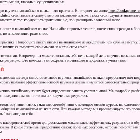
местоимения, глаголы и существительные.
ри изучении английского языка – это практика. В интернет-магазине
https://bookngame.ru
hiteli/
стоит заказать самоучители на английском языке. Также стоит слушать англоязыч
поможет не только улучшить произношение, но и расширить словарный запас.
 и статьи на английском языке. Начинайте с простых текстов, постепенно переходя к бо
а, но и понимание грамматики.
практике. Попробуйте писать письма на английском языке друзьям или себе на заметку
е научиться выражать свои мысли на английском языке.
тижениями. Например, вы можете поставить себе цель каждый день выучить несколько н
ыке регулярно. Это поможет вам сохранять мотивацию и продолжать учить язык.
ЕЙ
озможные методы самостоятельного изучения английского языка и предоставим вам под
ыбрать наиболее эффективный способ изучения языка и научиться самостоятельно продв
чению английскому языку будет определение вашего уровня знаний. Мы подробно разб
я владения языком и что значат полученные результаты.
тоды изучения языка, такие как самообучение с помощью онлайн-курсов, использован
и общения на английском языке в сети. При каждом методе мы проанализируем его преим
ый вариант для себя.
о планировать своё время для достижения максимально эффективных результатов в обу
языка. В конце статьи мы предоставим список полезных ресурсов, которые помогут вам
м.