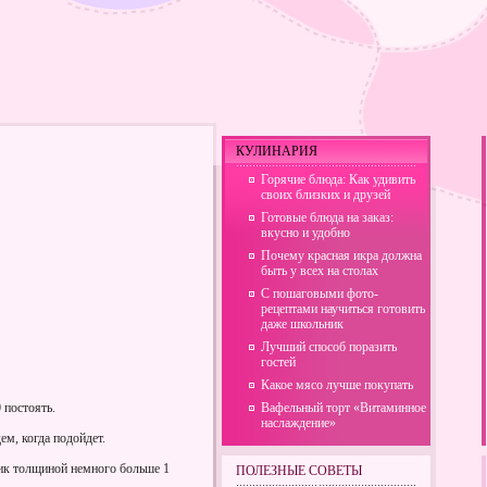
КУЛИНАРИЯ
Горячие блюда: Как удивить
своих близких и друзей
Готовые блюда на заказ:
вкусно и удобно
Почему красная икра должна
быть у всех на столах
С пошаговыми фото-
рецептами научиться готовить
даже школьник
Лучший способ поразить
гостей
Какое мясо лучше покупать
 постоять.
Вафельный торт «Витаминное
наслаждение»
ем, когда подойдет.
ик толщиной немного больше 1
ПОЛЕЗНЫЕ СОВЕТЫ