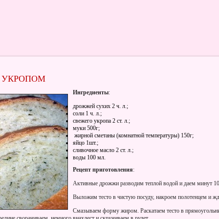
С УКРОПОМ
Ингредиенты
:
дрожжей сухих 2 ч. л.;
соли 1 ч. л.;
свежего укропа 2 ст. л.;
муки 500г;
жирной сметаны (комнатной температуры) 150г;
яйцо 1шт.;
сливочное масло 2 ст. л.;
воды 100 мл.
Рецепт приготовления
:
Активные дрожжи разводим теплой водой и даем минут 10
Выложим тесто в чистую посуду, накроем полотенцем и жд
Смазываем форму жиром. Раскатаем тесто в прямоугольн
редине сворачиваем, немного внахлест и скручиваем в рулет.