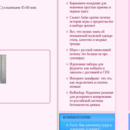
Карманное вождение для
новичков простые приемы и
С) и выпекаем 45-60 мин.
первые шаги
Сюжет Judas кратко почему
история игры о предательстве
и выборе цепляет
Все, что нужно знать об
итальянской мужской одежде:
стиль, качество и модные
тренды
Мерч с русской символикой:
почему это больше не про
сувенирку
Идеальные наборы для
фуршета: как выбрать и
заказать с доставкой в СПб
Интернет-эквайринг: что это,
как подключить и платить
меньше
RuBackup: Надежное решение
для резервного копирования
от российской системы
безопасности данных
КОММЕНТАРИИ
Гость: Как увеличить грудь в
домашних условиях?