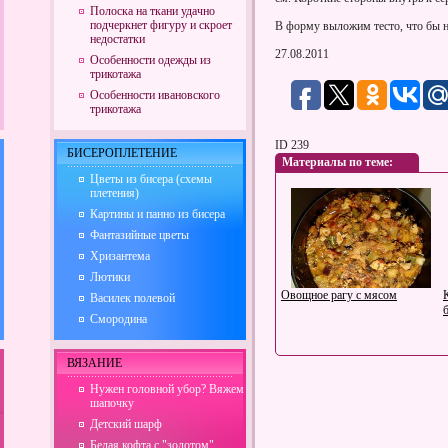
Полоска на ткани удачно
подчеркнет фигуру и скроет
В форму выложим тесто, что бы н
недостатки
27.08.2011
Особенности одежды из
трикотажа
Особенности ивановского
трикотажа
ID 239
БИСЕРОПЛЕТЕНИЕ
Материалы по теме:
Цветы из бисера (схемы
плетения)
Картины и панно из бисера
Фантазийные цветы
Хризантема
Лютики
Овощное рагу с мясом
Василек полевой
Смородина
ВЯЗАНИЕ
Нужен головной убор? Вяжем
шапочку
Детский шарф
Белая кофта с "золотом"