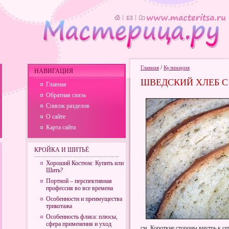
Главная
/
Кулинария
НАВИГАЦИЯ
ШВЕДСКИЙ ХЛЕБ 
Главная
Обратная связь
Список разделов
О сайте
Карта сайта
КРОЙКА И ШИТЬЁ
Хороший Костюм: Купить или
Шить?
Портной – перспективная
профессия во все времена
Особенности и преимущества
трикотажа
Особенность флиса: плюсы,
сфера применения и уход
см. Короткие стороны внутрь к се