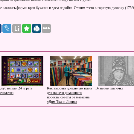
е касались формы края буханки и даем подойти. Ставим тесто в горячую духовку (175°
Клуб вулкан 24 играть
Как выбрать идеальную ткань
Вязанная шапочка
бесплатно
для вашего домашнего
проекта: советы от магазина
«Дом Ткани Лорис»