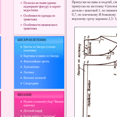
Припуски на швы и подгиб, см:
Полоска на ткани удачно
припуска на застежку 4 (поло
подчеркнет фигуру и скроет
недостатки
детали с кокеткой 1, по нижне
0,7, по плечевому И боковому 
Особенности одежды из
верхнему срезу кармана 2,5- 3
трикотажа
Особенности ивановского
трикотажа
БИСЕРОПЛЕТЕНИЕ
Цветы из бисера (схемы
плетения)
Картины и панно из бисера
Фантазийные цветы
Хризантема
Лютики
Василек полевой
Смородина
ВЯЗАНИЕ
Нужен головной убор? Вяжем
шапочку
Детский шарф
Белая кофта с "золотом"