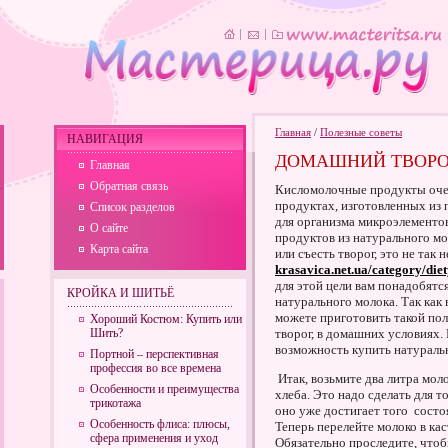
Главная
/
Полезные советы
НАВИГАЦИЯ
ДОМАШНИЙ ТВОРО
Главная
Обратная связь
Кисломолочные продукты очен
продуктах, изготовленных из 
Список разделов
для организма микроэлементов
О сайте
продуктов из натурального мо
Карта сайта
или съесть творог, это не так
krasavica.net.ua/category/diet
для этой цели вам понадобятс
КРОЙКА И ШИТЬЁ
натурального молока. Так как 
можете приготовить такой по
Хороший Костюм: Купить или
Шить?
творог, в домашних условиях. К
возможность купить натураль
Портной – перспективная
профессия во все времена
Итак, возьмите два литра мол
Особенности и преимущества
хлеба. Это надо сделать для т
трикотажа
оно уже достигает того состоя
Особенность флиса: плюсы,
Теперь перелейте молоко в ка
сфера применения и уход
Обязательно проследите, чтоб