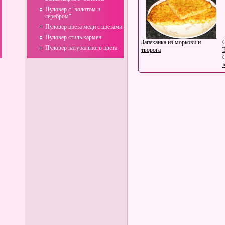
Пуловер с "золотом и
серебром"
Пуловер цвета меди с цветами
Пуловер стиль кармен
Запеканка из моркови и
Пуловер натурального цвета
творога
Салат "Домашний"