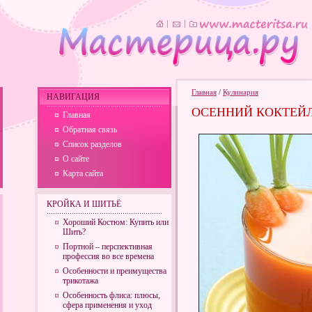
Главная
/
Кулинария
НАВИГАЦИЯ
ОСЕННИЙ КОКТЕЙ
Главная
Обратная связь
Список разделов
О сайте
Карта сайта
КРОЙКА И ШИТЬЁ
Хороший Костюм: Купить или
Шить?
Портной – перспективная
профессия во все времена
Особенности и преимущества
трикотажа
Особенность флиса: плюсы,
сфера применения и уход