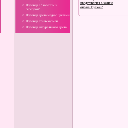
представлены в казино
Пуловер с "золотом и
онлайн Вулкан?
серебром"
Пуловер цвета меди с цветами
Пуловер стиль кармен
Пуловер натурального цвета
Углеводно-протеиновый
коктейль