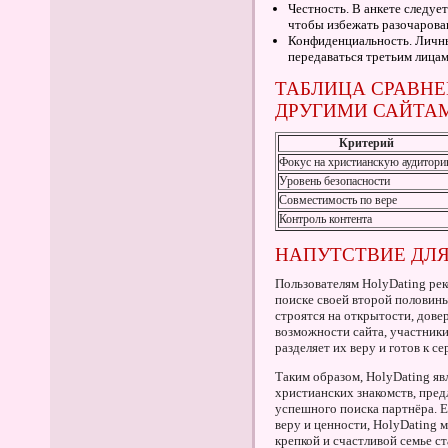
Честность. В анкете следуе
чтобы избежать разочарова
Конфиденциальность. Личны
передаваться третьим лицам
ТАБЛИЦА СРАВНЕ
ДРУГИМИ САЙТА
Критерий
Фокус на христианскую аудитор
Уровень безопасности
Совместимость по вере
Контроль контента
НАПУТСТВИЕ ДЛЯ
Пользователям HolyDating ре
поиске своей второй половин
строятся на открытости, дове
возможности сайта, участники
разделяет их веру и готов к 
Таким образом, HolyDating я
христианских знакомств, пре
успешного поиска партнёра. Е
веру и ценности, HolyDating м
крепкой и счастливой семье с