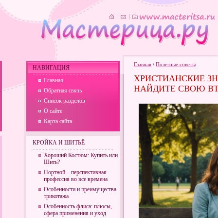
Главная
/
Полезные советы
НАВИГАЦИЯ
ХРИСТИАНСКИЕ ЗН
Главная
НАЙДИТЕ СВОЮ В
Обратная связь
Список разделов
О сайте
Карта сайта
КРОЙКА И ШИТЬЁ
Хороший Костюм: Купить или
Шить?
Портной – перспективная
профессия во все времена
Особенности и преимущества
трикотажа
Особенность флиса: плюсы,
сфера применения и уход