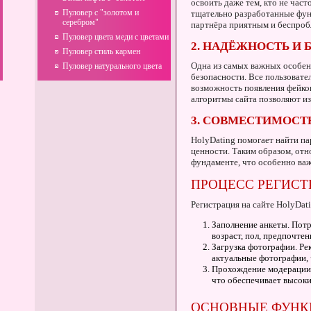
освоить даже тем, кто не част
Пуловер с "золотом и
тщательно разработанные фу
серебром"
партнёра приятным и беспро
Пуловер цвета меди с цветами
2. НАДЁЖНОСТЬ И
Пуловер стиль кармен
Одна из самых важных особен
Пуловер натурального цвета
безопасности. Все пользовате
возможность появления фейко
алгоритмы сайта позволяют из
3. СОВМЕСТИМОСТ
HolyDating помогает найти па
ценности. Таким образом, от
фундаменте, что особенно важ
ПРОЦЕСС РЕГИСТ
Регистрация на сайте HolyDati
Заполнение анкеты. Потр
возраст, пол, предпочте
Загрузка фотографии. Ре
актуальные фотографии, 
Прохождение модерации.
что обеспечивает высоки
ОСНОВНЫЕ ФУНК