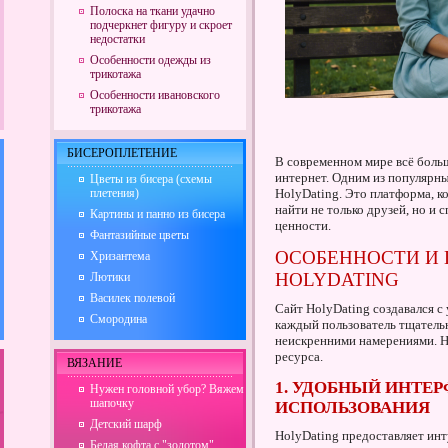
Полоска на ткани удачно
подчеркнет фигуру и скроет
недостатки
Особенности одежды из
трикотажа
Особенности ивановского
трикотажа
БИСЕРОПЛЕТЕНИЕ
В современном мире всё боль
интернет. Одним из популярн
Цветы из бисера (схемы
плетения)
HolyDating. Это платформа, к
найти не только друзей, но и 
Картины и панно из бисера
ценности.
Фантазийные цветы
ОСОБЕННОСТИ И
Хризантема
HOLYDATING
Лютики
Василек полевой
Сайт HolyDating создавался с
Смородина
каждый пользователь тщательн
неискренними намерениями. 
ресурса.
ВЯЗАНИЕ
1. УДОБНЫЙ ИНТЕР
Нужен головной убор? Вяжем
шапочку
ИСПОЛЬЗОВАНИЯ
Детский шарф
HolyDating предоставляет ин
Белая кофта с "золотом"