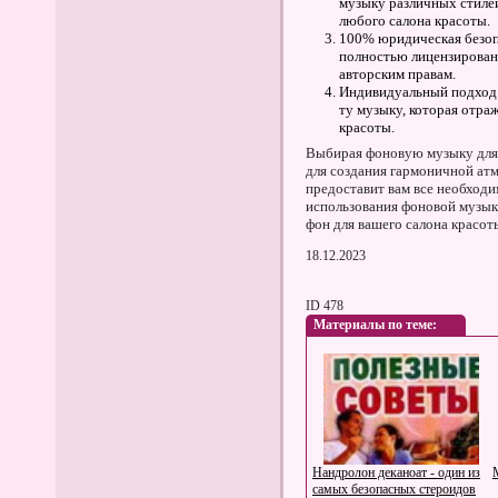
музыку различных стиле
любого салона красоты.
100% юридическая безопа
полностью лицензирован
авторским правам.
Индивидуальный подход 
ту музыку, которая отра
красоты.
Выбирая фоновую музыку для 
для создания гармоничной ат
предоставит вам все необход
использования фоновой музыки
фон для вашего салона красот
18.12.2023
ID 478
Материалы по теме:
Нандролон деканоат - один из
самых безопасных стероидов