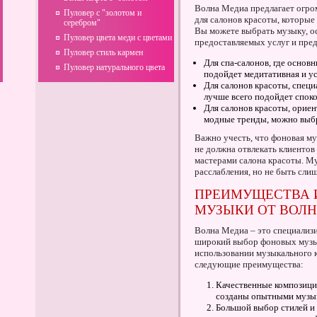
Волна Медиа предлагает огр
Пуловер с "золотом и
для салонов красоты, которые
серебром"
Вы можете выбрать музыку, ос
Пуловер цвета меди с цветами
предоставляемых услуг и пре
Пуловер стиль кармен
Для спа-салонов, где основ
Пуловер натурального цвета
подойдет медитативная и у
Для салонов красоты, спец
лучше всего подойдет спок
Для салонов красоты, орие
модные тренды, можно выб
Важно учесть, что фоновая му
не должна отвлекать клиенто
мастерами салона красоты. М
расслабления, но не быть сл
ПРЕИМУЩЕСТВА 
МУЗЫКИ ОТ ВОЛ
Волна Медиа – это специализ
широкий выбор фоновых музы
использовании музыкального 
следующие преимущества:
Качественные композици
созданы опытными музык
Большой выбор стилей и