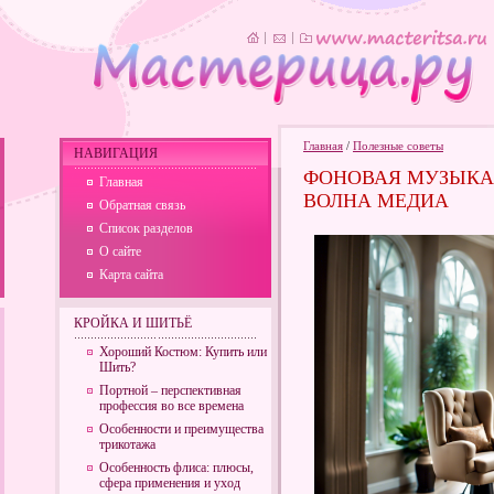
Главная
/
Полезные советы
НАВИГАЦИЯ
ФОНОВАЯ МУЗЫКА
Главная
ВОЛНА МЕДИА
Обратная связь
Список разделов
О сайте
Карта сайта
КРОЙКА И ШИТЬЁ
Хороший Костюм: Купить или
Шить?
Портной – перспективная
профессия во все времена
Особенности и преимущества
трикотажа
Особенность флиса: плюсы,
сфера применения и уход