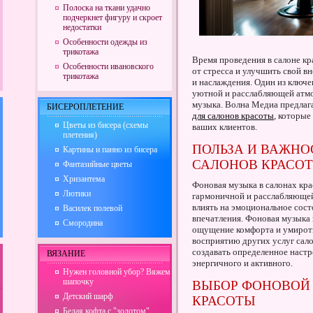
Полоска на ткани удачно
подчеркнет фигуру и скроет
недостатки
Особенности одежды из
трикотажа
Время проведения в салоне кр
Особенности ивановского
от стресса и улучшить свой в
трикотажа
и наслаждения. Один из ключ
уютной и расслабляющей атмо
музыка. Волна Медиа предла
БИСЕРОПЛЕТЕНИЕ
для салонов красоты
, которые
Цветы из бисера (схемы
ваших клиентов.
плетения)
ПОЛЬЗА И ВАЖНО
Картины и панно из бисера
САЛОНОВ КРАСО
Фантазийные цветы
Хризантема
Фоновая музыка в салонах кра
Лютики
гармоничной и расслабляющей
влиять на эмоциональное сост
Василек полевой
впечатления. Фоновая музыка 
Смородина
ощущение комфорта и умиротв
восприятию других услуг сало
создавать определенное настр
ВЯЗАНИЕ
энергичного и активного.
Нужен головной убор? Вяжем
шапочку
ВЫБОР ФОНОВОЙ
Детский шарф
КРАСОТЫ
Белая кофта с "золотом"