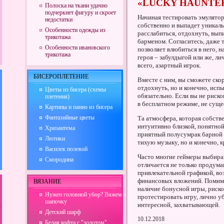
«LUCKY HAUNTE
Полоска на ткани удачно
подчеркнет фигуру и скроет
Начиная тестировать эмулятор
недостатки
собственно и выпадет уникал
Особенности одежды из
расслабиться, отдохнуть, вып
трикотажа
барменом. Согласитесь, даже 
Особенности ивановского
позволяет влюбиться в него, 
трикотажа
героя – забулдыгой или же, ли
всего, азартный игрок.
БИСЕРОПЛЕТЕНИЕ
Вместе с ним, вы сможете ско
отдохнуть, но и конечно, исп
Цветы из бисера (схемы
обязательно. Если вы не риск
плетения)
в бесплатном режиме, не суще
Картины и панно из бисера
Фантазийные цветы
Та атмосфера, которая собстве
интуитивно близкой, понятной
Хризантема
приятный полусумрак барной с
Лютики
тихую музыку, но и конечно, к
Василек полевой
Часто многие геймеры выбираю
Смородина
отличается не только продума
привлекательной графикой, во
финансовых вложений. Помимо
ВЯЗАНИЕ
наличие бонусной игры, риско
Нужен головной убор? Вяжем
протестировать игру, лично у
шапочку
интересной, захватывающей.
Детский шарф
10.12.2018
Белая кофта с "золотом"