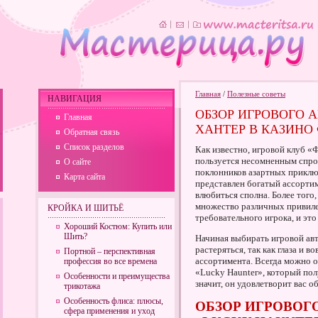
Главная
/
Полезные советы
НАВИГАЦИЯ
ОБЗОР ИГРОВОГО 
Главная
ХАНТЕР В КАЗИНО
Обратная связь
Список разделов
Как известно, игровой клуб 
пользуется несомненным спро
О сайте
поклонников азартных приключ
Карта сайта
представлен богатый ассортим
влюбиться сполна. Более того
множество различных привиле
КРОЙКА И ШИТЬЁ
требовательного игрока, и это
Хороший Костюм: Купить или
Шить?
Начиная выбирать игровой авт
растеряться, так как глаза и в
Портной – перспективная
ассортимента. Всегда можно о
профессия во все времена
«Lucky Haunter», который по
Особенности и преимущества
значит, он удовлетворит вас о
трикотажа
Особенность флиса: плюсы,
ОБЗОР ИГРОВОГ
сфера применения и уход