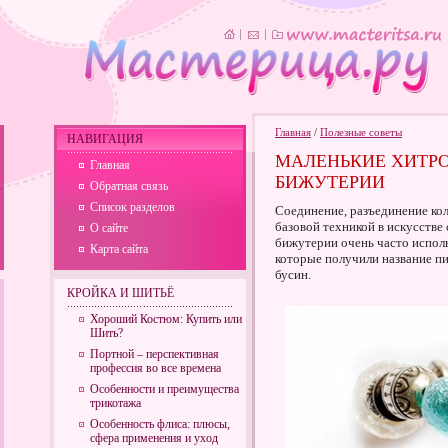
Главная
/
Полезные советы
НАВИГАЦИЯ
МАЛЕНЬКИЕ ХИТРО
Главная
БИЖУТЕРИИ
Обратная связь
Список разделов
Соединение, разъединение кол
базовой техникой в искусстве
О сайте
бижутерии очень часто испол
Карта сайта
которые получили название п
бусин.
КРОЙКА И ШИТЬЁ
Хороший Костюм: Купить или
Шить?
Портной – перспективная
профессия во все времена
Особенности и преимущества
трикотажа
Особенность флиса: плюсы,
сфера применения и уход