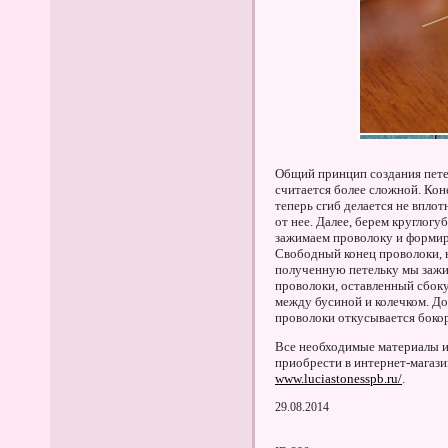
Общий принцип создания петел
считается более сложной. Коне
теперь сгиб делается не впло
от нее. Далее, берем круглогу
зажимаем проволоку и формир
Свободный конец проволоки, н
полученную петельку мы зажи
проволоки, оставленный сбоку
между бусиной и колечком. До
проволоки откусывается боко
Все необходимые материалы 
приобрести в интернет-магази
www.luciastonesspb.ru/
.
29.08.2014