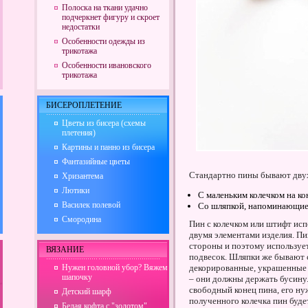
Полоска на ткани удачно
подчеркнет фигуру и скроет
недостатки
Особенности одежды из
трикотажа
Особенности ивановского
трикотажа
БИСЕРОПЛЕТЕНИЕ
Цветы из бисера (схемы
плетения)
Картины и панно из бисера
Фантазийные цветы
Стандартно пины бывают дву
Хризантема
Лютики
С маленьким колечком на ко
Василек полевой
Со шляпкой, напоминающие 
Смородина
Пин с колечком или штифт ис
двумя элементами изделия. Пи
стороны и поэтому использует
ВЯЗАНИЕ
подвесок. Шляпки же бывают 
Нужен головной убор? Вяжем
декорированные, украшенные с
шапочку
– они должны держать бусину.
свободный конец пина, его ну
Детский шарф
полученного колечка пин буде
Белая кофта с "золотом"