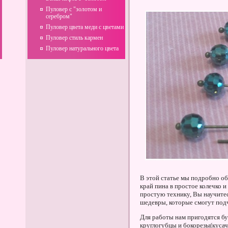
Пуловер с "золотом и
серебром"
Пуловер цвета меди с цветами
Пуловер стиль кармен
Пуловер натурального цвета
В этой статье мы подробно об
край пина в простое колечко 
простую технику, Вы научите
шедевры, которые смогут под
Для работы нам пригодятся бу
круглогубцы и бокорезы(кусач