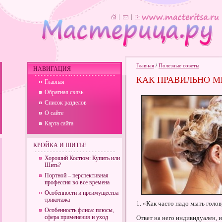
Главная
/
Полезные советы
НАВИГАЦИЯ
КАК ПРАВИЛЬНО М
Главная
Обратная связь
Список разделов
О сайте
Карта сайта
КРОЙКА И ШИТЬЁ
Хороший Костюм: Купить или
Шить?
Портной – перспективная
профессия во все времена
Особенности и преимущества
трикотажа
1. «Как часто надо мыть голо
Особенность флиса: плюсы,
сфера применения и уход
Ответ на него индивидуален, и