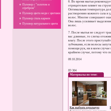
6. Во время мытья рекомендуе
Пуловер с "золотом и
отрицательно влияет на структ
серебром"
Оптимальная температура долж
Пуловер цвета меди с цветами
растворению кожного сала и у
волос. Многие совершают оши
Пуловер стиль кармен
Она лишь усиливает выделение
Пуловер натурального цвета
волос.
7. После мытья не следует тр
вас длинные, то слегка отожми
влагу. После этого приступай
зубчиками, если волосы запута
помощи рук, ни в коем случае
крайнем случае, потому что п
09.10.2014
ID 304
Материалы по теме:
Как выбрать идеальную