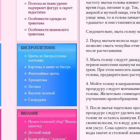
частоту мытья головы влияют 
Полоска на ткани удачно
время года, питание и др. Так
подчеркнет фигуру и скроет
недостатки
жирной и мучной пищи, тем бы
улице зима, то и голова пачка
Особенности одежды из
«дышать» и они становятся ж
трикотажа
Особенности ивановского
Следовательно, мыть голову н
трикотажа
2. Перед мытьем волосы надо 
позволит смыть чешуйки отме
БИСЕРОПЛЕТЕНИЕ
после расчесывания.
Цветы из бисера (схемы
3. Мыть голову следует дважд
плетения)
первом нанесении шампуня на 
Картины и панно из бисера
грязи. При этом наносить шам
Фантазийные цветы
головы, предварительно расте
Хризантема
4. Мойте голову в направлени
Лютики
процедуру следует кончиками 
Василек полевой
головы. Желательно совмещать
улучшению кровообращения.
Смородина
5. После мытья тщательно пр
процедуре следует уделить н
ВЯЗАНИЕ
голове не осталось шампуня. 
Нужен головной убор? Вяжем
своим волосам, то в воду для
шапочку
или уксус. Сока одного лимона
Детский шарф
воды хватит и столовой ложки
Белая кофта с "золотом"