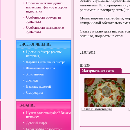
остыть. Лук мелко нарезать, в
Полоска на ткани удачно
майонезом. Консервированную 
подчеркнет фигуру и скроет
равномерно распределить ( не 
недостатки
Особенности одежды из
Мелко нарезать картофель, мо
трикотажа
каждый слой обязательно сма
Особенности ивановского
Салату нужно дать настояться 
трикотажа
зеленью, подавать на стол.
БИСЕРОПЛЕТЕНИЕ
Цветы из бисера (схемы
21.07.2011
плетения)
Картины и панно из бисера
ID 230
Фантазийные цветы
Материалы по теме:
Хризантема
Лютики
Василек полевой
Смородина
ВЯЗАНИЕ
Салат «Смоковница»
Нужен головной убор? Вяжем
шапочку
Детский шарф
Белая кофта с "золотом"