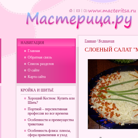
Главная
/
Кулинария
НАВИГАЦИЯ
СЛОЕНЫЙ САЛАТ "
Главная
Обратная связь
Список разделов
О сайте
Карта сайта
КРОЙКА И ШИТЬЁ
Хороший Костюм: Купить или
Шить?
Портной – перспективная
профессия во все времена
Особенности и преимущества
трикотажа
Особенность флиса: плюсы,
сфера применения и уход