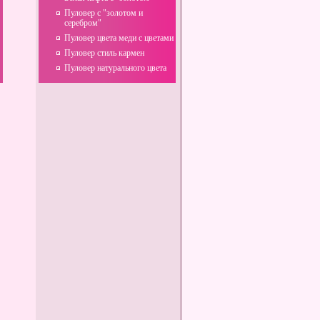
Пуловер с "золотом и
серебром"
Пуловер цвета меди с цветами
Пуловер стиль кармен
Пуловер натурального цвета
Рецепт плова
Овощи и фрукты - новое
слово в дизайне магазина