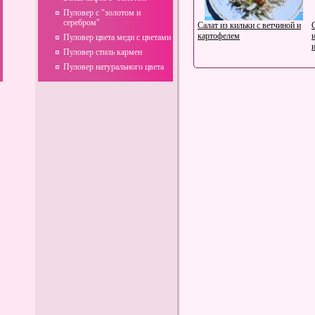
Пуловер с "золотом и
серебром"
Салат из кильки с ветчиной и
картофелем
Пуловер цвета меди с цветами
Пуловер стиль кармен
Пуловер натурального цвета
Интересная работа и высокий
доход в студии Aquamodels
О пользе Алоэ