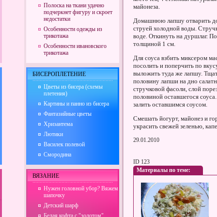
Полоска на ткани удачно
майонеза.
подчеркнет фигуру и скроет
недостатки
Домашнюю лапшу отварить до 
струей холодной воды. Струч
Особенности одежды из
трикотажа
воде. Откинуть на дуршлаг. 
толщиной 1 см.
Особенности ивановского
трикотажа
Для соуса взбить миксером ма
посолить и поперчить по вкус
выложить туда же лапшу. Тща
БИСЕРОПЛЕТЕНИЕ
половину лапши на дно салатн
Цветы из бисера (схемы
стручковой фасоли, слой поре
плетения)
половиной оставшегося соуса.
Картины и панно из бисера
залить оставшимся соусом.
Фантазийные цветы
Смешать йогурт, майонез и го
Хризантема
украсить свежей зеленью, кап
Лютики
29.01.2010
Василек полевой
Смородина
ID 123
Материалы по теме:
ВЯЗАНИЕ
Нужен головной убор? Вяжем
шапочку
Детский шарф
Белая кофта с "золотом"