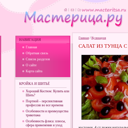
Главная
/
Кулинария
НАВИГАЦИЯ
САЛАТ ИЗ ТУНЦА 
Главная
Обратная связь
Список разделов
О сайте
Карта сайта
КРОЙКА И ШИТЬЁ
Хороший Костюм: Купить или
Шить?
Портной – перспективная
профессия во все времена
Особенности и преимущества
трикотажа
Особенность флиса: плюсы,
сфера применения и уход
косточек, 4 ст.ложки натураль