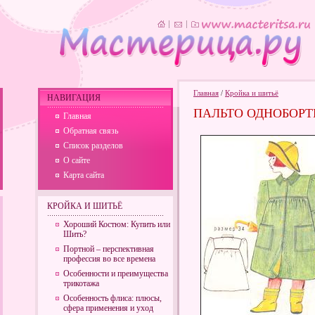
Главная
/
Кройка и шитьё
НАВИГАЦИЯ
ПАЛЬТО ОДНОБОРТ
Главная
Обратная связь
Список разделов
О сайте
Карта сайта
КРОЙКА И ШИТЬЁ
Хороший Костюм: Купить или
Шить?
Портной – перспективная
профессия во все времена
Особенности и преимущества
трикотажа
Особенность флиса: плюсы,
сфера применения и уход