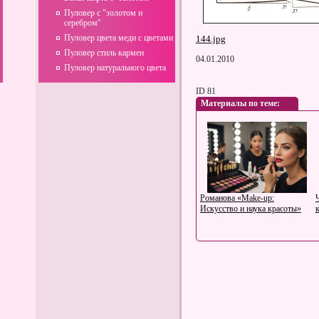
Пуловер с "золотом и
серебром"
Пуловер цвета меди с цветами
144.jpg
Пуловер стиль кармен
04.01.2010
Пуловер натурального цвета
ID 81
Материалы по теме:
Романова «Make-up:
Искусство и наука красоты»