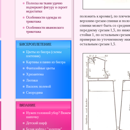
Полоска на ткани удачно
подчеркнет фигуру и скроет
недостатки
положить к кромке), по плечев
Особенности одежды из
верхним срезам спинки и полоч
трикотажа
спинки может быть со средним 
Особенности ивановского
переднему срезам 1,5, по нижн
трикотажа
стойки 1, по остальным среза
примерки по уточненному нижн
остальным срезам 1,5.
БИСЕРОПЛЕТЕНИЕ
Цветы из бисера (схемы
плетения)
Картины и панно из бисера
Фантазийные цветы
Хризантема
Лютики
Василек полевой
Смородина
ВЯЗАНИЕ
Нужен головной убор? Вяжем
шапочку
Детский шарф
Белая кофта с "золотом"